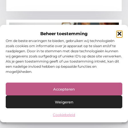
Beheer toestemming
Om de beste ervaringen te bieden, gebruiken wij technologieën
zoals cookies om informatie over je apparaat op te slaan en/of te
raadplegen. Door in te stemmen met deze technologieën kunnen
wij gegevens zoals surfgedrag of unieke ID's op deze site verwerken.
Als je geen toestemming geeft of uw toestemming intrekt, kan dit
een nadelige invloed hebben op bepaalde functies en
mogelijkheden.
Waarom Je Een Slotenmaker Nodig Hebt
in Vlissingen
Slotenmaker diensten en hun belang voor lokale
Accepteren
bewoners en bedrijven in Vlissingen In de prachtige
havenstad Vlissingen, kan het voorkomen dat je jezelf
buitensluit of
Weigeren
Winkelen
Cookiebeleid