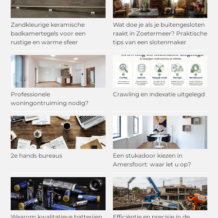
Zandkleurige keramische
Wat doe je als je buitengesloten
badkamertegels voor een
raakt in Zoetermeer? Praktische
rustige en warme sfeer
tips van een slotenmaker
Professionele
Crawling en indexatie uitgelegd
woningontruiming nodig?
2e hands bureaus
Een stukadoor kiezen in
Amersfoort: waar let u op?
Waarom kwalitatieve batterijen
Efficiëntie en precisie in de