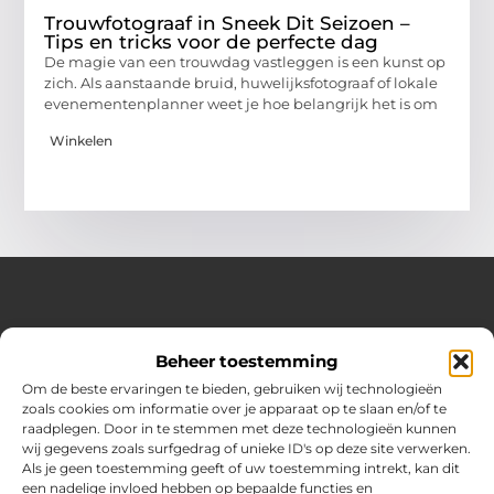
Trouwfotograaf in Sneek Dit Seizoen –
Tips en tricks voor de perfecte dag
De magie van een trouwdag vastleggen is een kunst op
zich. Als aanstaande bruid, huwelijksfotograaf of lokale
evenementenplanner weet je hoe belangrijk het is om
Winkelen
Over Hot spark
Beheer toestemming
Jouw bron voor inspiratie en praktische tips voor het
dagelijks leven.
Om de beste ervaringen te bieden, gebruiken wij technologieën
Verken een gevarieerde selectie blogs en artikelen boordevol
zoals cookies om informatie over je apparaat op te slaan en/of te
handige adviezen en verrassende inzichten om elke dag
raadplegen. Door in te stemmen met deze technologieën kunnen
optimaal te benutten.
wij gegevens zoals surfgedrag of unieke ID's op deze site verwerken.
Als je geen toestemming geeft of uw toestemming intrekt, kan dit
Bericht categorie
een nadelige invloed hebben op bepaalde functies en