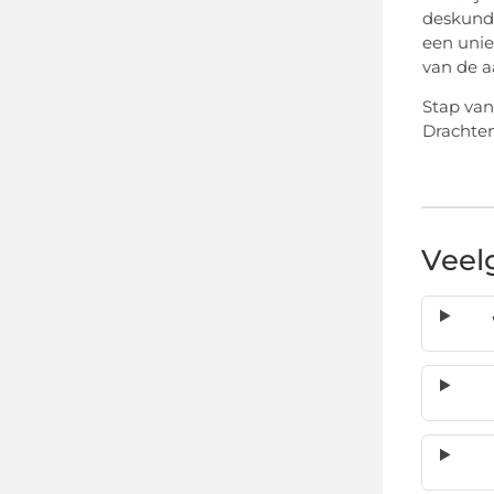
deskundi
een unie
van de aa
Stap van
Drachten
Veel