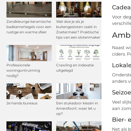
Cadeau
Voor deg
Zandkleurige keramische
Wat doe je als je
verschil
badkamertegels voor een
buitengesloten raakt in
rustige en warme sfeer
Zoetermeer? Praktische
Amba
tips van een slotenmaker
Naast wi
ciders. 
Lokal
Professionele
Crawling en indexatie
woningontruiming
uitgelegd
Onderste
nodig?
anders v
Seizo
Veel sli
2e hands bureaus
Een stukadoor kiezen in
aan zome
Amersfoort: waar let u
op?
Bier- 
Net als b