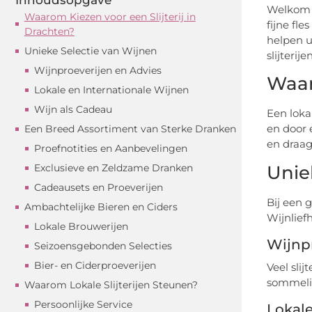
Welkom b
Waarom Kiezen voor een Slijterij in
fijne fl
Drachten?
helpen u 
Unieke Selectie van Wijnen
slijteri
Wijnproeverijen en Advies
Waar
Lokale en Internationale Wijnen
Wijn als Cadeau
Een loka
en door 
Een Breed Assortiment van Sterke Dranken
en draag
Proefnotities en Aanbevelingen
Unie
Exclusieve en Zeldzame Dranken
Cadeausets en Proeverijen
Bij een g
Ambachtelijke Bieren en Ciders
Wijnlief
Lokale Brouwerijen
Wijnpr
Seizoensgebonden Selecties
Bier- en Ciderproeverijen
Veel sli
sommelie
Waarom Lokale Slijterijen Steunen?
Persoonlijke Service
Lokale