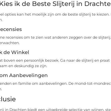
ies ik de Beste Slijterij in Dracht
l opties kan het moeilijk zijn om de beste slijterij te kiezen
n.
Recensies
ine recensies om te zien wat anderen zeggen over de slijterij.
erwachten.
k de Winkel
at boven een persoonlijk bezoek. Ga naar de slijterij en praa
am en deskundig ze zijn.
 om Aanbevelingen
ienden en familie om aanbevelingen. De mond-tot-mondrec
n.
lusie
terij in Drachten biedt een uitgebreide selectie van wijnen, s