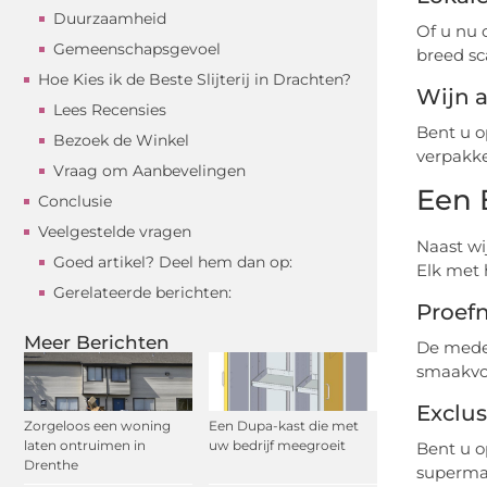
Duurzaamheid
Of u nu 
Gemeenschapsgevoel
breed sca
Hoe Kies ik de Beste Slijterij in Drachten?
Wijn 
Lees Recensies
Bent u o
Bezoek de Winkel
verpakke
Vraag om Aanbevelingen
Een 
Conclusie
Veelgestelde vragen
Naast wi
Goed artikel? Deel hem dan op:
Elk met 
Gerelateerde berichten:
Proefn
Meer Berichten
De medew
smaakvoo
Exclu
Zorgeloos een woning
Een Dupa-kast die met
laten ontruimen in
uw bedrijf meegroeit
Bent u o
Drenthe
supermar