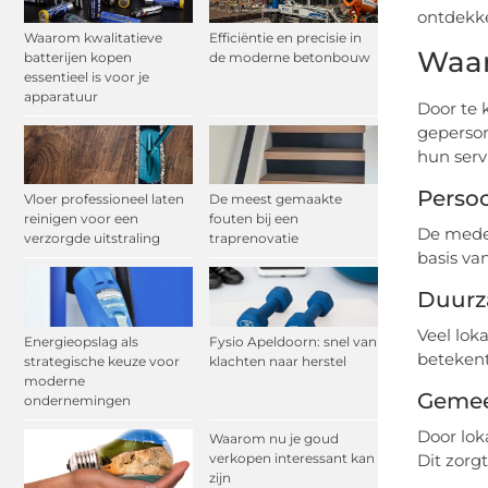
ontdekke
Waarom kwalitatieve
Efficiëntie en precisie in
Waar
batterijen kopen
de moderne betonbouw
essentieel is voor je
apparatuur
Door te 
geperson
hun serv
Persoo
Vloer professioneel laten
De meest gemaakte
reinigen voor een
fouten bij een
De medew
verzorgde uitstraling
traprenovatie
basis va
Duurz
Veel lok
Energieopslag als
Fysio Apeldoorn: snel van
betekent
strategische keuze voor
klachten naar herstel
moderne
Gemee
ondernemingen
Door lok
Waarom nu je goud
verkopen interessant kan
Dit zorg
zijn