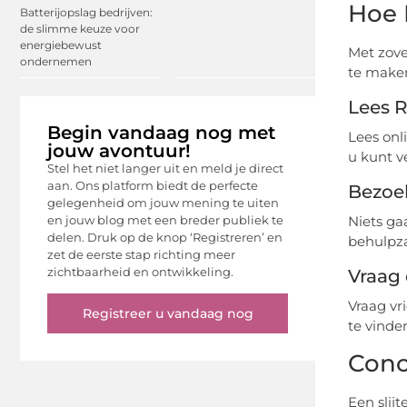
Hoe K
Batterijopslag bedrijven:
de slimme keuze voor
energiebewust
Met zovee
ondernemen
te make
Lees 
Begin vandaag nog met
Lees onl
jouw avontuur!
u kunt v
Stel het niet langer uit en meld je direct
aan. Ons platform biedt de perfecte
Bezoe
gelegenheid om jouw mening te uiten
en jouw blog met een breder publiek te
Niets ga
delen. Druk op de knop ‘Registreren’ en
behulpza
zet de eerste stap richting meer
zichtbaarheid en ontwikkeling.
Vraag
Vraag vr
Registreer u vandaag nog
te vinde
Conc
Een slij