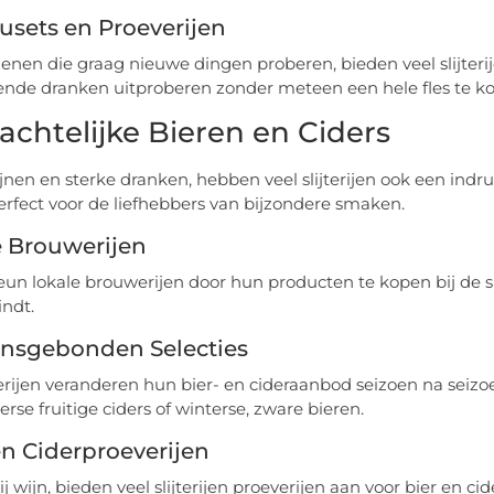
sets en Proeverijen
enen die graag nieuwe dingen proberen, bieden veel slijteri
lende dranken uitproberen zonder meteen een hele fles te k
chtelijke Bieren en Ciders
jnen en sterke dranken, hebben veel slijterijen ook een ind
Perfect voor de liefhebbers van bijzondere smaken.
e Brouwerijen
un lokale brouwerijen door hun producten te kopen bij de sli
indt.
ensgebonden Selecties
jterijen veranderen hun bier- en cideraanbod seizoen na seizo
rse fruitige ciders of winterse, zware bieren.
en Ciderproeverijen
ij wijn, bieden veel slijterijen proeverijen aan voor bier en c