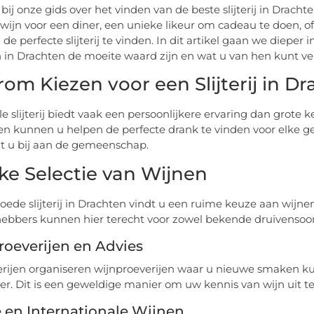
ij onze gids over het vinden van de beste slijterij in Dracht
es wijn voor een diner, een unieke likeur om cadeau te doen, 
de perfecte slijterij te vinden. In dit artikel gaan we dieper 
jen in Drachten de moeite waard zijn en wat u van hen kunt v
om Kiezen voor een Slijterij in D
le slijterij biedt vaak een persoonlijkere ervaring dan gro
en kunnen u helpen de perfecte drank te vinden voor elke 
t u bij aan de gemeenschap.
ke Selectie van Wijnen
oede slijterij in Drachten vindt u een ruime keuze aan wijnen,
hebbers kunnen hier terecht voor zowel bekende druivensoort
oeverijen en Advies
jterijen organiseren wijnproeverijen waar u nieuwe smaken k
r. Dit is een geweldige manier om uw kennis van wijn uit te
 en Internationale Wijnen