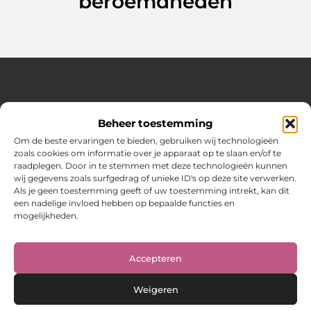
beroemdheden
Over Hot spark
Beheer toestemming
Jouw bron voor inspiratie en praktische tips voor het
dagelijks leven.
Om de beste ervaringen te bieden, gebruiken wij technologieën
Verken een gevarieerde selectie blogs en artikelen boordevol
zoals cookies om informatie over je apparaat op te slaan en/of te
handige adviezen en verrassende inzichten om elke dag
raadplegen. Door in te stemmen met deze technologieën kunnen
optimaal te benutten.
wij gegevens zoals surfgedrag of unieke ID's op deze site verwerken.
Als je geen toestemming geeft of uw toestemming intrekt, kan dit
Bericht categorie
een nadelige invloed hebben op bepaalde functies en
mogelijkheden.
Main Links
Accepteren
Weigeren