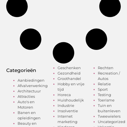
Geschenken
Rechten
Categorieën
Gezondheid
Recreation /
Groothandel
Autos
Aanbiedingen
Hobby en vrije
Relatie
Afvalverwerking
tijd
Sport
Architectuur
Horeca
Testing
Attracties
Huishoudelijk
Toerisme
Auto's en
Industrie
Tuin en
Motoren
Insolventie
buitenleven
Banen en
Internet
Tweewielers
opleidingen
marketing
Uncategorized
Beauty en
Kinderen
Vakantie