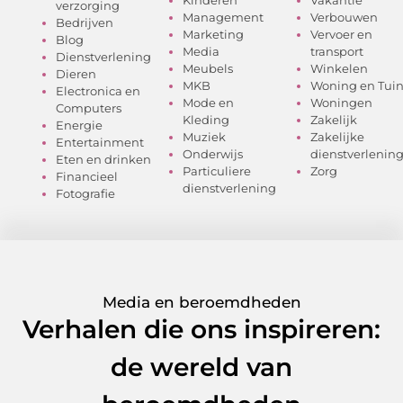
verzorging
Management
Verbouwen
Bedrijven
Marketing
Vervoer en
Blog
Media
transport
Dienstverlening
Meubels
Winkelen
Dieren
MKB
Woning en Tui
Electronica en
Mode en
Woningen
Computers
Kleding
Zakelijk
Energie
Muziek
Zakelijke
Entertainment
Onderwijs
dienstverlenin
Eten en drinken
Particuliere
Zorg
Financieel
dienstverlening
Fotografie
Media en beroemdheden
Verhalen die ons inspireren:
de wereld van