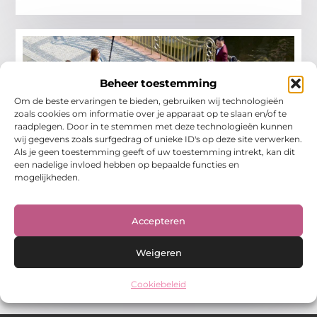
Beheer toestemming
Om de beste ervaringen te bieden, gebruiken wij technologieën
zoals cookies om informatie over je apparaat op te slaan en/of te
raadplegen. Door in te stemmen met deze technologieën kunnen
wij gegevens zoals surfgedrag of unieke ID's op deze site verwerken.
Als je geen toestemming geeft of uw toestemming intrekt, kan dit
Trouwfotograaf in Sneek Dit Seizoen –
een nadelige invloed hebben op bepaalde functies en
Tips en tricks voor de perfecte dag
mogelijkheden.
De magie van een trouwdag vastleggen is een kunst op
zich. Als aanstaande bruid, huwelijksfotograaf of lokale
evenementenplanner weet je hoe belangrijk het is om
Accepteren
Winkelen
Weigeren
Cookiebeleid