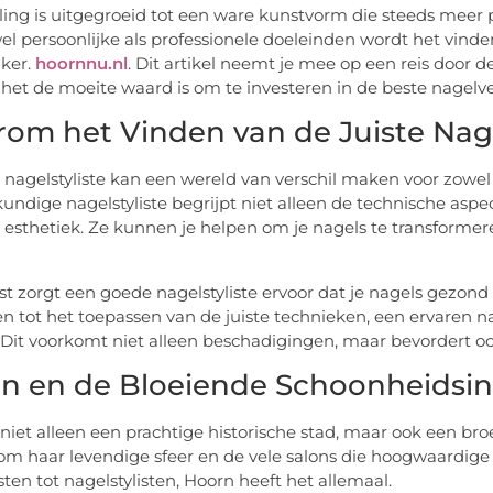
ling is uitgegroeid tot een ware kunstvorm die steeds meer po
el persoonlijke als professionele doeleinden wordt het vinden
jker.
hoornnu.nl
. Dit artikel neemt je mee op een reis door d
et de moeite waard is om te investeren in de beste nagelve
om het Vinden van de Juiste Nagel
 nagelstyliste kan een wereld van verschil maken voor zowel je 
undige nagelstyliste begrijpt niet alleen de technische asp
n esthetiek. Ze kunnen je helpen om je nagels te transformere
t zorgt een goede nagelstyliste ervoor dat je nagels gezond
n tot het toepassen van de juiste technieken, een ervaren na
Dit voorkomt niet alleen beschadigingen, maar bevordert oo
n en de Bloeiende Schoonheidsin
 niet alleen een prachtige historische stad, maar ook een br
m haar levendige sfeer en de vele salons die hoogwaardig
sten tot nagelstylisten, Hoorn heeft het allemaal.