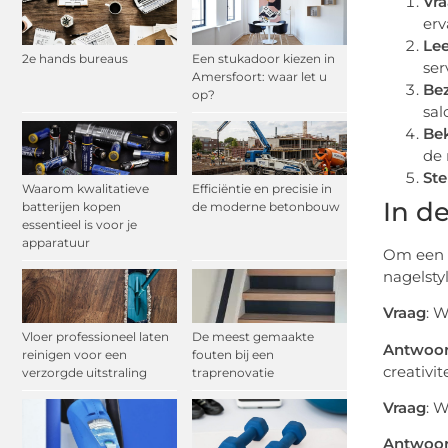
Vr
erv
Lee
2e hands bureaus
Een stukadoor kiezen in
ser
Amersfoort: waar let u
Bez
op?
sal
Bek
de 
Ste
Waarom kwalitatieve
Efficiëntie en precisie in
In d
batterijen kopen
de moderne betonbouw
essentieel is voor je
apparatuur
Om een b
nagelsty
Vraag
: 
Vloer professioneel laten
De meest gemaakte
Antwoo
reinigen voor een
fouten bij een
creativi
verzorgde uitstraling
traprenovatie
Vraag
: W
Antwoo