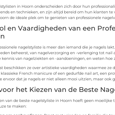
stylisten in Hoorn onderscheiden zich door hun professionalit
trends en technieken, en zijn altijd bereid om hun klanten te 
orn de ideale plek om te genieten van professionele nagelv
ol en Vaardigheden van een Profes
rn
essionele nagelstyliste is meer dan iemand die je nagels lakt
eden beheerst, van nagelverzorging en -verlenging tot nai
 kennis van nagelziekten en -aandoeningen, en weten hoe
t beschikken ze over artistieke vaardigheden waarmee ze d
 klassieke French manicure of een gedurfde nail art, een pro
e ervoor dat je nagels er niet alleen mooi uitzien, maar ook g
 voor het Kiezen van de Beste Nage
en van de beste nagelstyliste in Hoorn hoeft geen moeilijke ta
euze te maken: