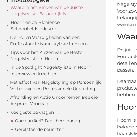
Nagelsty
Waarom het Vinden van de Juiste
Voor zow
Nagelstyliste Belangrijk is
belangri
Hoorn en de Bloeiende
waarom h
Schoonheidsindustrie
Waar
De Rol en Vaardigheden van een
Professionele Nagelstyliste in Hoorn
De juiste
Tips voor het Kiezen van de Beste
Een vakk
Nagelstyliste in Hoorn
detail e
In de Spotlight Nagelstyliste in Hoorn
passen.
Interview en Inzichten
Daarnaas
Het Effect van Nagelstyling op Persoonlijk
producte
Vertrouwen en Professionele Uitstraling
hebben. 
Afronding en Actie Ondernemen Boek je
Afspraak Vandaag
Hoor
Veelgestelde vragen
Hoorn is
Goed artikel? Deel hem dan op:
bekend o
Gerelateerde berichten:
haarstyli