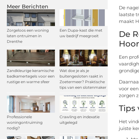
Meer Berichten
De nagel
laatste 
maakt Ho
Zorgeloos een woning
Een Dupa-kast die met
De R
laten ontruimen in
uw bedrijf meegroeit
Hoo
Drenthe
Een prof
vaardigh
grondige
Zandkleurige keramische
Wat doe je als je
badkamertegels voor een
buitengesloten raakt in
Daarnaas
rustige en warme sfeer
Zoetermeer? Praktische
tips van een slotenmaker
voor een
zorgen z
Tips
Professionele
Crawling en indexatie
Het vind
woningontruiming
uitgelegd
juiste k
nodig?