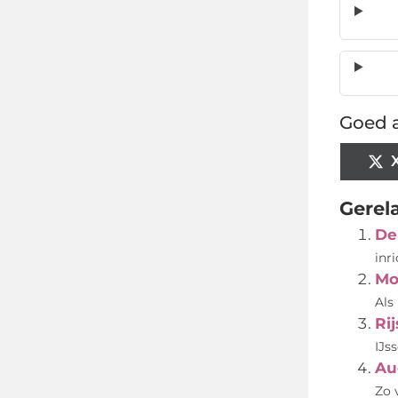
Goed a
Gerel
De
inr
Mo
Als
Rij
IJs
Au
Zo 