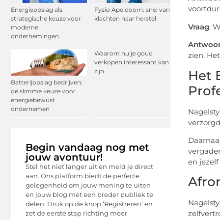
voortdur
Energieopslag als
Fysio Apeldoorn: snel van
strategische keuze voor
klachten naar herstel
Vraag
: W
moderne
ondernemingen
Antwoo
Waarom nu je goud
zien. He
verkopen interessant kan
zijn
Het 
Batterijopslag bedrijven:
Profe
de slimme keuze voor
energiebewust
ondernemen
Nagelsty
verzorgd
Daarnaas
Begin vandaag nog met
vergader
jouw avontuur!
en jezel
Stel het niet langer uit en meld je direct
aan. Ons platform biedt de perfecte
Afro
gelegenheid om jouw mening te uiten
en jouw blog met een breder publiek te
Nagelsty
delen. Druk op de knop ‘Registreren’ en
zelfvert
zet de eerste stap richting meer