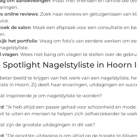
aag om aanbevelingen
: Praat met vrienden en familie die te
aringen.
s online reviews
: Zoek naar reviews en getuigenissen van kl
vice.
oek de salon
: Maak een afspraak voor een consultatie en beo
on.
ijk het portfolio
: Vraag om foto’s van eerdere werken om een
nagelstyliste.
l vragen
: Wees niet bang om vragen te stellen over de gebr
e Spotlight Nagelstyliste in Hoorn 
eter beeld te krijgen van het werk van een nagelstyliste,
liste in Hoorn. Zij deelt haar ervaringen, uitdagingen en succ
Wat inspireerde je om nagelstyliste te worden?
rd
: “Ik heb altijd een passie gehad voor schoonheid en mode
teit te uiten en mensen te helpen zich zelfverzekerder te voel
at zijn de grootste uitdagingen in dit vak?
rd
: “De grootste uitdaging is om altijd op de hoogte te blijv