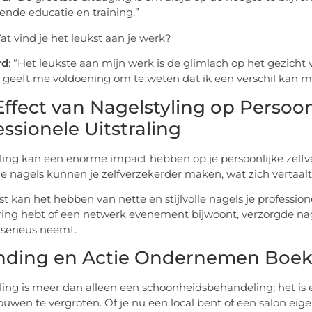
ende educatie en training.”
at vind je het leukst aan je werk?
rd
: “Het leukste aan mijn werk is de glimlach op het gezich
t geeft me voldoening om te weten dat ik een verschil kan 
Effect van Nagelstyling op Persoo
ssionele Uitstraling
ling kan een enorme impact hebben op je persoonlijke zelfve
e nagels kunnen je zelfverzekerder maken, wat zich vertaalt
t kan het hebben van nette en stijlvolle nagels je profession
ing hebt of een netwerk evenement bijwoont, verzorgde nage
f serieus neemt.
nding en Actie Ondernemen Boek
ling is meer dan alleen een schoonheidsbehandeling; het is 
rouwen te vergroten. Of je nu een local bent of een salon eig