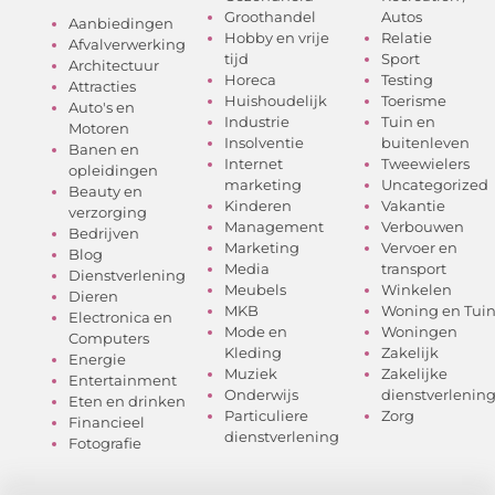
Groothandel
Autos
Aanbiedingen
Hobby en vrije
Relatie
Afvalverwerking
tijd
Sport
Architectuur
Horeca
Testing
Attracties
Huishoudelijk
Toerisme
Auto's en
Industrie
Tuin en
Motoren
Insolventie
buitenleven
Banen en
Internet
Tweewielers
opleidingen
marketing
Uncategorized
Beauty en
Kinderen
Vakantie
verzorging
Management
Verbouwen
Bedrijven
Marketing
Vervoer en
Blog
Media
transport
Dienstverlening
Meubels
Winkelen
Dieren
MKB
Woning en Tui
Electronica en
Mode en
Woningen
Computers
Kleding
Zakelijk
Energie
Muziek
Zakelijke
Entertainment
Onderwijs
dienstverlenin
Eten en drinken
Particuliere
Zorg
Financieel
dienstverlening
Fotografie