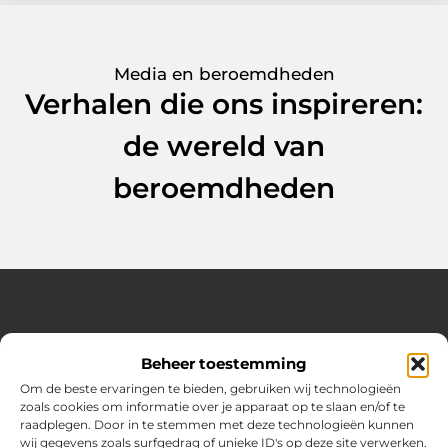
Media en beroemdheden
Verhalen die ons inspireren:
de wereld van
beroemdheden
Over Hot spark
Beheer toestemming
Jouw bron voor inspiratie en praktische tips voor het
dagelijks leven.
Om de beste ervaringen te bieden, gebruiken wij technologieën
Verken een gevarieerde selectie blogs en artikelen boordevol
zoals cookies om informatie over je apparaat op te slaan en/of te
handige adviezen en verrassende inzichten om elke dag
raadplegen. Door in te stemmen met deze technologieën kunnen
optimaal te benutten.
wij gegevens zoals surfgedrag of unieke ID's op deze site verwerken.