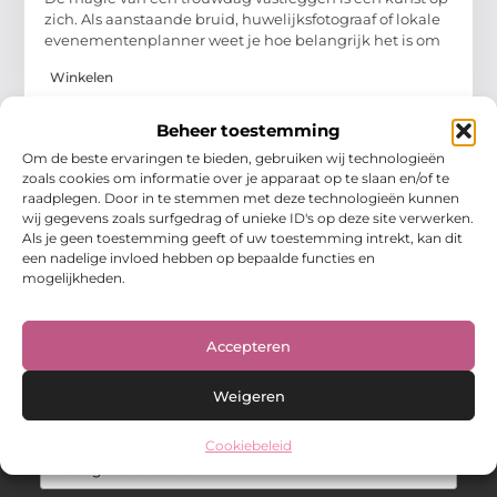
zich. Als aanstaande bruid, huwelijksfotograaf of lokale
evenementenplanner weet je hoe belangrijk het is om
Winkelen
Beheer toestemming
Om de beste ervaringen te bieden, gebruiken wij technologieën
zoals cookies om informatie over je apparaat op te slaan en/of te
raadplegen. Door in te stemmen met deze technologieën kunnen
wij gegevens zoals surfgedrag of unieke ID's op deze site verwerken.
Als je geen toestemming geeft of uw toestemming intrekt, kan dit
een nadelige invloed hebben op bepaalde functies en
Over Hot spark
mogelijkheden.
Jouw bron voor inspiratie en praktische tips voor het
dagelijks leven.
Verken een gevarieerde selectie blogs en artikelen boordevol
Accepteren
handige adviezen en verrassende inzichten om elke dag
optimaal te benutten.
Weigeren
Bericht categorie
Cookiebeleid