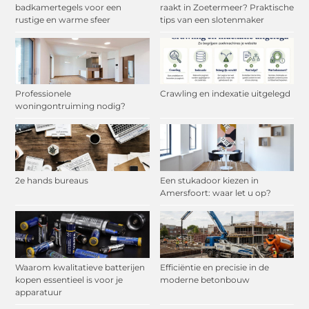
badkamertegels voor een
raakt in Zoetermeer? Praktische
rustige en warme sfeer
tips van een slotenmaker
Professionele
Crawling en indexatie uitgelegd
woningontruiming nodig?
2e hands bureaus
Een stukadoor kiezen in
Amersfoort: waar let u op?
Waarom kwalitatieve batterijen
Efficiëntie en precisie in de
kopen essentieel is voor je
moderne betonbouw
apparatuur