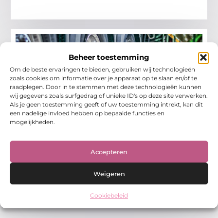
Beheer toestemming
Om de beste ervaringen te bieden, gebruiken wij technologieën
zoals cookies om informatie over je apparaat op te slaan en/of te
raadplegen. Door in te stemmen met deze technologieën kunnen
wij gegevens zoals surfgedrag of unieke ID's op deze site verwerken.
Als je geen toestemming geeft of uw toestemming intrekt, kan dit
een nadelige invloed hebben op bepaalde functies en
De ultieme gids voor een transportbedrijf
mogelijkheden.
in Wijchen
In de dynamische wereld van transport en logistiek
speelt een Transportbedrijf in Wijchen
Accepteren
(Logistiekbedrijf) een cruciale rol. Of je nu een lokale
ondernemer, logistiek manager of pendelaar
Weigeren
Winkelen
Cookiebeleid