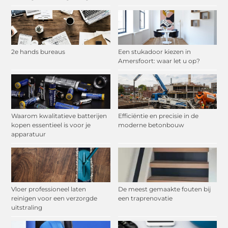
2e hands bureaus
Een stukadoor kiezen in
Amersfoort: waar let u op?
Waarom kwalitatieve batterijen
Efficiëntie en precisie in de
kopen essentieel is voor je
moderne betonbouw
apparatuur
Vloer professioneel laten
De meest gemaakte fouten bij
reinigen voor een verzorgde
een traprenovatie
uitstraling