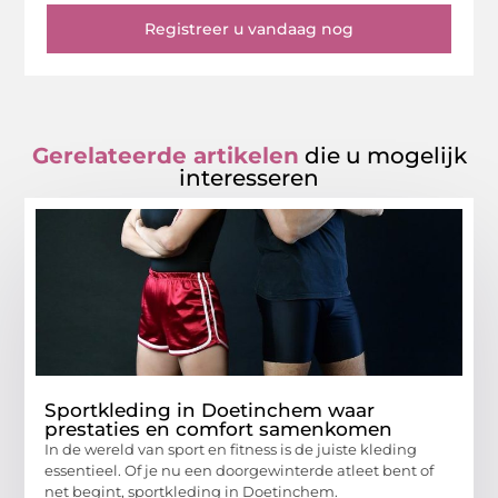
Registreer u vandaag nog
Gerelateerde artikelen
die u mogelijk
interesseren
Sportkleding in Doetinchem waar
prestaties en comfort samenkomen
In de wereld van sport en fitness is de juiste kleding
essentieel. Of je nu een doorgewinterde atleet bent of
net begint, sportkleding in Doetinchem.