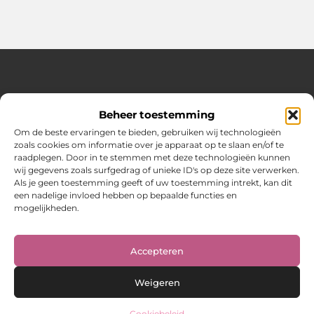
Over Hot spark
Beheer toestemming
Jouw bron voor inspiratie en praktische tips voor het
dagelijks leven.
Om de beste ervaringen te bieden, gebruiken wij technologieën
Verken een gevarieerde selectie blogs en artikelen boordevol
zoals cookies om informatie over je apparaat op te slaan en/of te
handige adviezen en verrassende inzichten om elke dag
raadplegen. Door in te stemmen met deze technologieën kunnen
optimaal te benutten.
wij gegevens zoals surfgedrag of unieke ID's op deze site verwerken.
Als je geen toestemming geeft of uw toestemming intrekt, kan dit
Bericht categorie
een nadelige invloed hebben op bepaalde functies en
mogelijkheden.
Main Links
Accepteren
Weigeren
Cookiebeleid