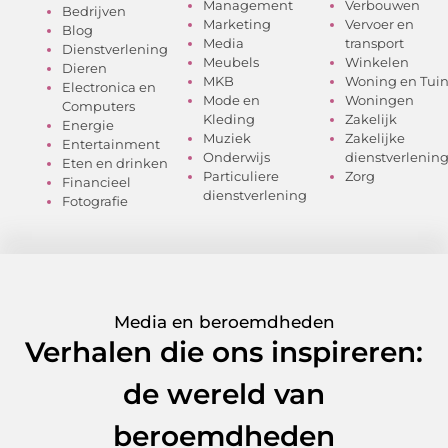
Management
Verbouwen
Bedrijven
Marketing
Vervoer en
Blog
Media
transport
Dienstverlening
Meubels
Winkelen
Dieren
MKB
Woning en Tui
Electronica en
Mode en
Woningen
Computers
Kleding
Zakelijk
Energie
Muziek
Zakelijke
Entertainment
Onderwijs
dienstverlenin
Eten en drinken
Particuliere
Zorg
Financieel
dienstverlening
Fotografie
Media en beroemdheden
Verhalen die ons inspireren:
de wereld van
beroemdheden