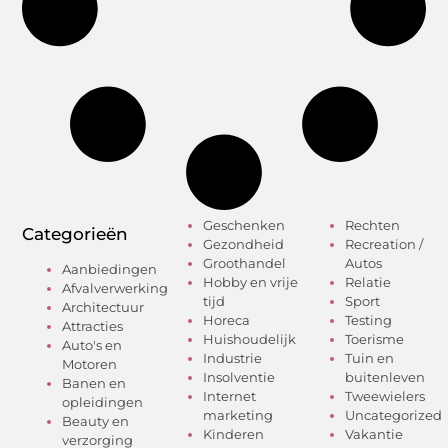
Geschenken
Rechten
Categorieën
Gezondheid
Recreation /
Groothandel
Autos
Aanbiedingen
Hobby en vrije
Relatie
Afvalverwerking
tijd
Sport
Architectuur
Horeca
Testing
Attracties
Huishoudelijk
Toerisme
Auto's en
Industrie
Tuin en
Motoren
Insolventie
buitenleven
Banen en
Internet
Tweewielers
opleidingen
marketing
Uncategorized
Beauty en
Kinderen
Vakantie
verzorging