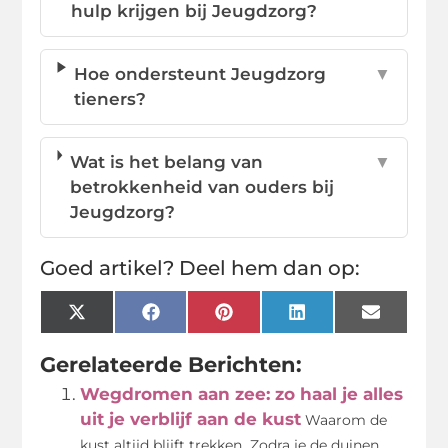
hulp krijgen bij Jeugdzorg?
Hoe ondersteunt Jeugdzorg
▼
tieners?
Wat is het belang van
▼
betrokkenheid van ouders bij
Jeugdzorg?
Goed artikel? Deel hem dan op:
X
Facebook
Pinterest
LinkedIn
Email
(Twitter)
Gerelateerde Berichten:
Wegdromen aan zee: zo haal je alles
uit je verblijf aan de kust
Waarom de
kust altijd blijft trekken Zodra je de duinen