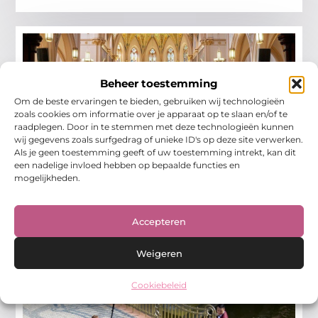
Beheer toestemming
Om de beste ervaringen te bieden, gebruiken wij technologieën
zoals cookies om informatie over je apparaat op te slaan en/of te
raadplegen. Door in te stemmen met deze technologieën kunnen
wij gegevens zoals surfgedrag of unieke ID's op deze site verwerken.
Als je geen toestemming geeft of uw toestemming intrekt, kan dit
Begin je sprookje bij een trouwlocatie in
een nadelige invloed hebben op bepaalde functies en
harderwijk
mogelijkheden.
Het plannen van je bruiloft begint met het kiezen van
de perfecte locatie. Trouwlocatie in Harderwijk
(Harderwijkgids) biedt een charmante omgeving voor
Accepteren
je speciale dag,
Winkelen
Weigeren
Cookiebeleid