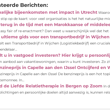
ateerde Berichten:
kelijke bijeenkomsten met impact in Utrecht
Waarom
 stip op de kaart: voor veel organisaties is het het natuurlijke m
 terug in de tijd met een Marokkaanse of middele
tasy fair of re-enactment? Dan weet u waarschijnlijk wel dat het 
 ultieme gids voor een transportbedrijf in Wijchen
elt een Transportbedrijf in Wijchen (Logistiekbedrijf) een crucia
endelaar...
lt u in vastgoed investeren? Hier krijgt u persoonl
m aanbod aan vakantiewoningen, waarin u kunt investeren. Zo zit e
nzineprijs in Capelle aan den IJssel Ontcijferd en
zineprijs in Capelle aan den IJssel De benzineprijs is een hot top
temonnee. In...
d de Liefde Relatietherapie in Bergen op Zoom
In 
plichtingen en persoonlijke doelen altijd aanwezig is, kunnen rel