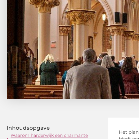
Inhoudsopgave
Het plan
Waarom harderwijk een charmante
biedt ee