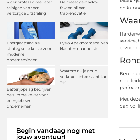
Maak geb
Vloer professioneel laten
De meest gemaakte
en kunne
reinigen voor een
fouten bij een
verzorgde uitstraling
traprenovatie
Waar
Harderwi
service,
Energieopslag als
Fysio Apeldoorn: snel van
ervoor da
strategische keuze voor
klachten naar herstel
moderne
Rond
ondernemingen
Waarom nu je goud
Ben je g
verkopen interessant kan
rondleid
zijn
perfecte
Batterijopslag bedrijven:
de slimme keuze voor
Met deze
energiebewust
dag vol 
ondernemen
Begin vandaag nog met
jouw avontuur!