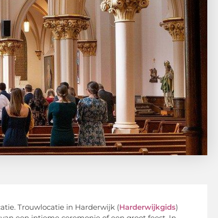
atie. Trouwlocatie in Harderwijk (
Harderwijkgids
)
van een intieme ceremonie of een groot feest. In