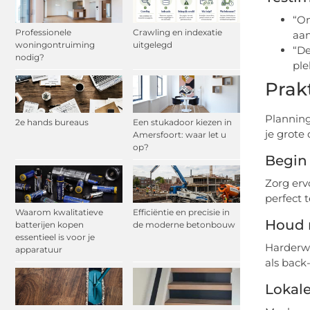
“On
Professionele
Crawling en indexatie
aan
woningontruiming
uitgelegd
“De
nodig?
ple
Prak
Planning 
2e hands bureaus
Een stukadoor kiezen in
je grote
Amersfoort: waar let u
op?
Begin 
Zorg erv
perfect t
Waarom kwalitatieve
Efficiëntie en precisie in
Houd 
batterijen kopen
de moderne betonbouw
essentieel is voor je
Harderwi
apparatuur
als bac
Lokale