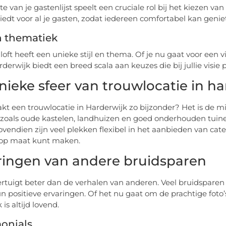
e van je gastenlijst speelt een cruciale rol bij het kiezen va
iedt voor al je gasten, zodat iedereen comfortabel kan genie
en thematiek
iloft heeft een unieke stijl en thema. Of je nu gaat voor een 
rderwijk biedt een breed scala aan keuzes die bij jullie visie 
nieke sfeer van trouwlocatie in ha
t een trouwlocatie in Harderwijk zo bijzonder? Het is de mi
 zoals oude kastelen, landhuizen en goed onderhouden tuinen
ovendien zijn veel plekken flexibel in het aanbieden van cate
 op maat kunt maken.
ringen van andere bruidsparen
ertuigt beter dan de verhalen van anderen. Veel bruidsparen
n positieve ervaringen. Of het nu gaat om de prachtige foto’s
is altijd lovend.
onials