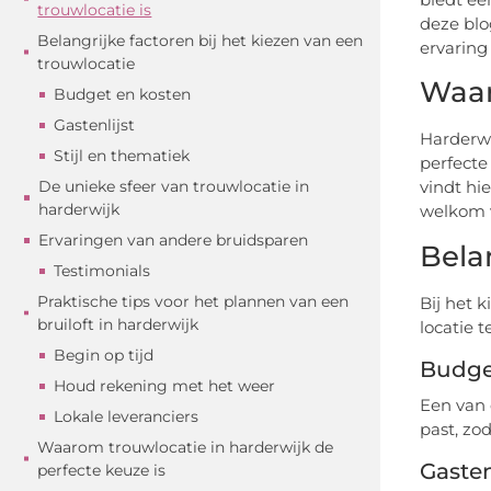
trouwlocatie is
deze blo
Belangrijke factoren bij het kiezen van een
ervaring
trouwlocatie
Waar
Budget en kosten
Gastenlijst
Harderwi
Stijl en thematiek
perfecte
De unieke sfeer van trouwlocatie in
vindt hie
harderwijk
welkom v
Ervaringen van andere bruidsparen
Bela
Testimonials
Praktische tips voor het plannen van een
Bij het 
bruiloft in harderwijk
locatie t
Begin op tijd
Budge
Houd rekening met het weer
Een van 
Lokale leveranciers
past, zo
Waarom trouwlocatie in harderwijk de
Gasten
perfecte keuze is