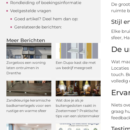
Rondleiding of boekingsinformatie
De groott
ruimte b
Veelgestelde vragen
Goed artikel? Deel hem dan op:
Stijl 
Gerelateerde berichten:
Elke bru
sfeer, Ha
Meer Berichten
De u
Wat maak
Zorgeloos een woning
Een Dupa-kast die met
Locaties
laten ontruimen in
uw bedrijf meegroeit
Drenthe
touch. B
volledig
Erva
Zandkleurige keramische
Wat doe je als je
Niets ov
badkamertegels voor een
buitengesloten raakt in
rustige en warme sfeer
Zoetermeer? Praktische
graag hu
tips van een slotenmaker
feedback 
Testim