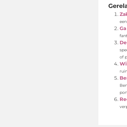
Gerel
Za
een
Ga
fan
De
spe
of p
Wi
rui
Be
Ben
por
Re
ver