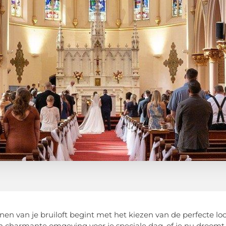
nen van je bruiloft begint met het kiezen van de perfecte loc
n charmante omgeving voor je speciale dag, of je nu droomt 