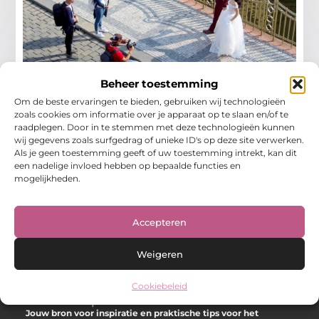
Beheer toestemming
Trouwfotograaf in Sneek Dit Seizoen –
Om de beste ervaringen te bieden, gebruiken wij technologieën
Tips en tricks voor de perfecte dag
zoals cookies om informatie over je apparaat op te slaan en/of te
De magie van een trouwdag vastleggen is een kunst op
raadplegen. Door in te stemmen met deze technologieën kunnen
zich. Als aanstaande bruid, huwelijksfotograaf of lokale
wij gegevens zoals surfgedrag of unieke ID's op deze site verwerken.
evenementenplanner weet je hoe belangrijk het is om
Als je geen toestemming geeft of uw toestemming intrekt, kan dit
een nadelige invloed hebben op bepaalde functies en
Winkelen
mogelijkheden.
Accepteren
Weigeren
Cookiebeleid
Over Hot spark
Jouw bron voor inspiratie en praktische tips voor het