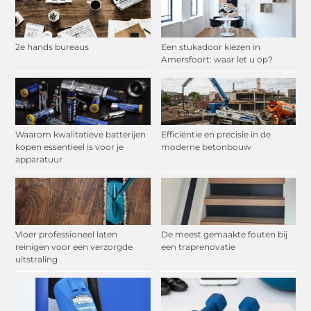
2e hands bureaus
Een stukadoor kiezen in
Amersfoort: waar let u op?
Waarom kwalitatieve batterijen
Efficiëntie en precisie in de
kopen essentieel is voor je
moderne betonbouw
apparatuur
Vloer professioneel laten
De meest gemaakte fouten bij
reinigen voor een verzorgde
een traprenovatie
uitstraling