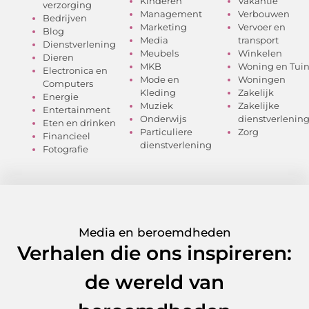
Kinderen
Vakantie
verzorging
Management
Verbouwen
Bedrijven
Marketing
Vervoer en
Blog
Media
transport
Dienstverlening
Meubels
Winkelen
Dieren
MKB
Woning en Tui
Electronica en
Mode en
Woningen
Computers
Kleding
Zakelijk
Energie
Muziek
Zakelijke
Entertainment
Onderwijs
dienstverlenin
Eten en drinken
Particuliere
Zorg
Financieel
dienstverlening
Fotografie
Media en beroemdheden
Verhalen die ons inspireren:
de wereld van