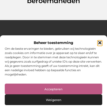
beroemdheden
Over Hot spark
Beheer toestemming
Jouw bron voor inspiratie en praktische tips voor het
dagelijks leven.
Om de beste ervaringen te bieden, gebruiken wij technologieën
Verken een gevarieerde selectie blogs en artikelen boordevol
zoals cookies om informatie over je apparaat op te slaan en/of te
handige adviezen en verrassende inzichten om elke dag
raadplegen. Door in te stemmen met deze technologieën kunnen
optimaal te benutten.
wij gegevens zoals surfgedrag of unieke ID's op deze site verwerken.
Als je geen toestemming geeft of uw toestemming intrekt, kan dit
Bericht categorie
een nadelige invloed hebben op bepaalde functies en
mogelijkheden.
Main Links
Accepteren
Weigeren