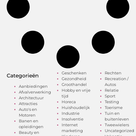
Geschenken
Rechten
Categorieën
Gezondheid
Recreation /
Groothandel
Autos
Aanbiedingen
Hobby en vrije
Relatie
Afvalverwerking
tijd
Sport
Architectuur
Horeca
Testing
Attracties
Huishoudelijk
Toerisme
Auto's en
Industrie
Tuin en
Motoren
Insolventie
buitenleven
Banen en
Internet
Tweewielers
opleidingen
marketing
Uncategorized
Beauty en