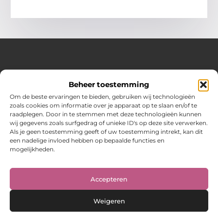
Over Hot spark
Beheer toestemming
Jouw bron voor inspiratie en praktische tips voor het
dagelijks leven.
Om de beste ervaringen te bieden, gebruiken wij technologieën
Verken een gevarieerde selectie blogs en artikelen boordevol
zoals cookies om informatie over je apparaat op te slaan en/of te
handige adviezen en verrassende inzichten om elke dag
raadplegen. Door in te stemmen met deze technologieën kunnen
optimaal te benutten.
wij gegevens zoals surfgedrag of unieke ID's op deze site verwerken.
Als je geen toestemming geeft of uw toestemming intrekt, kan dit
Bericht categorie
een nadelige invloed hebben op bepaalde functies en
mogelijkheden.
Main Links
Accepteren
Weigeren