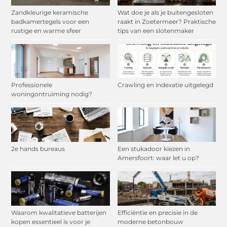
Zandkleurige keramische
Wat doe je als je buitengesloten
badkamertegels voor een
raakt in Zoetermeer? Praktische
rustige en warme sfeer
tips van een slotenmaker
Professionele
Crawling en indexatie uitgelegd
woningontruiming nodig?
2e hands bureaus
Een stukadoor kiezen in
Amersfoort: waar let u op?
Waarom kwalitatieve batterijen
Efficiëntie en precisie in de
kopen essentieel is voor je
moderne betonbouw