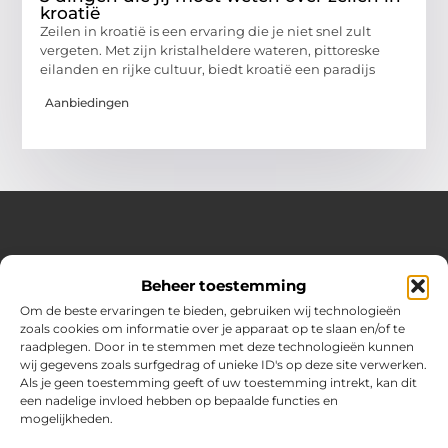
kroatië
Zeilen in kroatië is een ervaring die je niet snel zult
vergeten. Met zijn kristalheldere wateren, pittoreske
eilanden en rijke cultuur, biedt kroatië een paradijs
Aanbiedingen
Over Hot spark
Beheer toestemming
Jouw bron voor inspiratie en praktische tips voor het
dagelijks leven.
Om de beste ervaringen te bieden, gebruiken wij technologieën
Verken een gevarieerde selectie blogs en artikelen boordevol
zoals cookies om informatie over je apparaat op te slaan en/of te
handige adviezen en verrassende inzichten om elke dag
raadplegen. Door in te stemmen met deze technologieën kunnen
optimaal te benutten.
wij gegevens zoals surfgedrag of unieke ID's op deze site verwerken.
Als je geen toestemming geeft of uw toestemming intrekt, kan dit
Bericht categorie
een nadelige invloed hebben op bepaalde functies en
mogelijkheden.