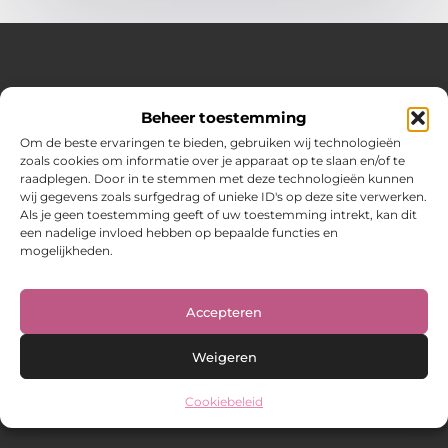
Over Hot spark
Beheer toestemming
Jouw bron voor inspiratie en praktische tips voor het
dagelijks leven.
Om de beste ervaringen te bieden, gebruiken wij technologieën
Verken een gevarieerde selectie blogs en artikelen boordevol
zoals cookies om informatie over je apparaat op te slaan en/of te
handige adviezen en verrassende inzichten om elke dag
raadplegen. Door in te stemmen met deze technologieën kunnen
optimaal te benutten.
wij gegevens zoals surfgedrag of unieke ID's op deze site verwerken.
Als je geen toestemming geeft of uw toestemming intrekt, kan dit
Bericht categorie
een nadelige invloed hebben op bepaalde functies en
mogelijkheden.
Main Links
Accepteren
Weigeren
Cookiebeleid
@2025 www.hot-spark.nl. All Right Reserved.