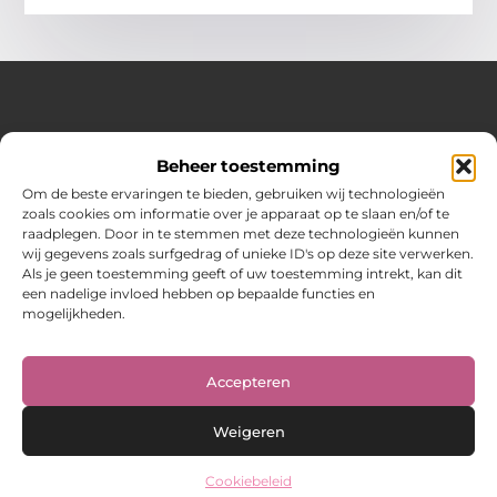
Over Hot spark
Beheer toestemming
Jouw bron voor inspiratie en praktische tips voor het
dagelijks leven.
Om de beste ervaringen te bieden, gebruiken wij technologieën
Verken een gevarieerde selectie blogs en artikelen boordevol
zoals cookies om informatie over je apparaat op te slaan en/of te
handige adviezen en verrassende inzichten om elke dag
raadplegen. Door in te stemmen met deze technologieën kunnen
optimaal te benutten.
wij gegevens zoals surfgedrag of unieke ID's op deze site verwerken.
Als je geen toestemming geeft of uw toestemming intrekt, kan dit
Bericht categorie
een nadelige invloed hebben op bepaalde functies en
mogelijkheden.
Main Links
Accepteren
Weigeren
Cookiebeleid
@2025 www.hot-spark.nl. All Right Reserved.