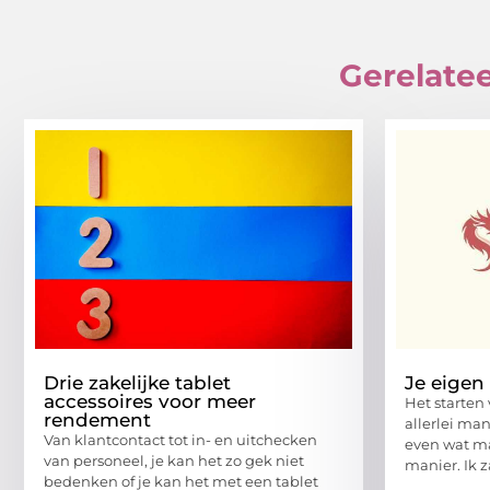
Gerelatee
Drie zakelijke tablet
Je eigen 
accessoires voor meer
Het starten 
rendement
allerlei ma
Van klantcontact tot in- en uitchecken
even wat ma
van personeel, je kan het zo gek niet
manier. Ik z
bedenken of je kan het met een tablet