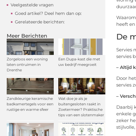
Veelgestelde vragen
duurzaam
Goed artikel? Deel hem dan op:
Waarom z
Gerelateerde berichten:
heeft en
De m
Meer Berichten
Servies 
servies 
Zorgeloos een woning
Een Dupa-kast die met
laten ontruimen in
uw bedrijf meegroeit
– Altijd 
Drenthe
Door het
servies 
– Versch
Zandkleurige keramische
Wat doe je als je
badkamertegels voor een
buitengesloten raakt in
Daarbij 
rustige en warme sfeer
Zoetermeer? Praktische
enkele g
tips van een slotenmaker
zeker he
stijlvoll