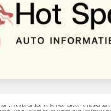
s een van de bekendste merken voor servies – en is eveneens
aarbij een stijlvolle afwerking centraal staat. Het Deense me