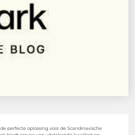
 de perfecte oplossing voor de Scandinavische
rk biedt servies van uitstekende kwaliteit en