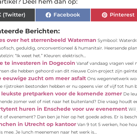
rtikel? Deel hem dan op:
X (Twitter)
Facebook
Pinterest
ateerde Berichten:
les over het sterrenbeeld Waterman
Symbool: Waterdrag
osofisch, geduldig, onconventioneel & humanitair. Heersende pla
telzin: “Ik weet het.” Kleuren: elektrisch...
e te investeren in Dogecoin
Vanaf vandaag vragen veel m
sen die hebben gehoord van dit nieuwe Coin-project zijn geïntere
e eeuwige zucht om meer asfalt
Ons wegennetwerk wordt
e rijstroken bestonden hebben er nu opeens vier of vijf tot hun be
 leukste pretparken voor de komende zomer
De le
ende zomer wel of niet naar het buitenland? Die vraag houdt een
rtytent huren in Enschede voor uw evenement
Wil
st of evenement? Dan ben je hier op het goede adres. Er is beschi
nchen in Utrecht op kantoor
Van 9 tot 5 werken, hoe ho
is mee. Je lunch meenemen naar het werk is...