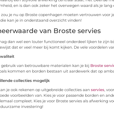
heid, en is dan ook zeker het overwegen waard als je lang e
ou je nu op Broste copenhagen moeten vertrouwen voor je
 die kan je in onderstaand overzicht vinden!
eerwaarde van Broste servies
mag dan wel een louter functioneel onderdeel lijken te zijn b
bewijst dat er veel meer bij komt kijken. De vele voordelen va
kwaliteit
 gebruik van betrouwbare materialen kan je bij
Broste serv
zoals kommen en borden bestaan uit aardewerk dat op ambach
illende collecties mogelijk
kan je ook rekenen op uitgebreide collecties aan
servies
, voo
oede voorbeelden van. Kies je voor passende borden en ander
lemaal compleet. Kies je voor Broste servies als afwerking v
e, duurzame investering!