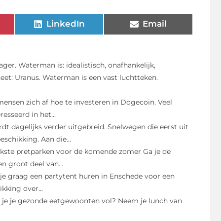
LinkedIn
Email
er. Waterman is: idealistisch, onafhankelijk,
neet: Uranus. Waterman is een vast luchtteken.
ensen zich af hoe te investeren in Dogecoin. Veel
sseerd in het...
 dagelijks verder uitgebreid. Snelwegen die eerst uit
schikking. Aan die...
ukste pretparken voor de komende zomer Ga je de
 groot deel van...
 je graag een partytent huren in Enschede voor een
kking over...
u je je gezonde eetgewoonten vol? Neem je lunch van