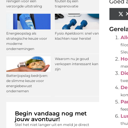
Goed a
reinigen voor een
fouten bij een
verzorgde uitstraling
traprenovatie
Gerel
Energieopslag als
Fysio Apeldoorn: snel van
Al
strategische keuze voor
klachten naar herstel
moderne
fil
ondernemingen
Sleu
Ho
Waarom nu je goud
verkopen interessant kan
men
zijn
Di
Batterijopslag bedrijven:
twe
de slimme keuze voor
energiebewust
De
ondernemen
kom
Pa
fee
Begin vandaag nog met
Lu
jouw avontuur!
thu
Stel het niet langer uit en meld je direct