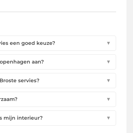
ies een goed keuze?
▼
 Copenhagen aan?
▼
Broste servies?
▼
urzaam?
▼
 mijn interieur?
▼