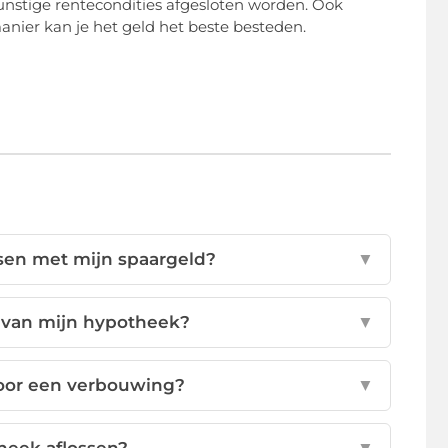
unstige rentecondities afgesloten worden. Ook
nier kan je het geld het beste besteden.
ssen met mijn spaargeld?
▼
n van mijn hypotheek?
▼
oor een verbouwing?
▼
heek aflossen?
▼