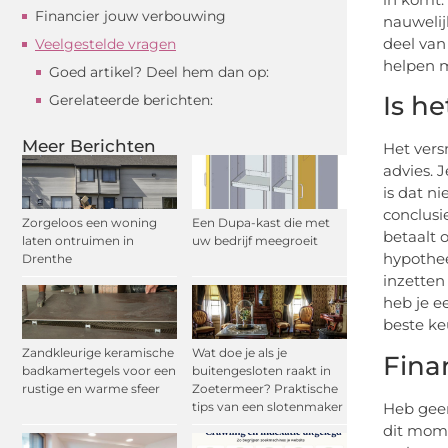
Financier jouw verbouwing
nauwelij
deel van
Veelgestelde vragen
helpen 
Goed artikel? Deel hem dan op:
Is h
Gerelateerde berichten:
Meer Berichten
Het vers
advies. J
is dat n
conclusi
Zorgeloos een woning
Een Dupa-kast die met
betaalt 
laten ontruimen in
uw bedrijf meegroeit
hypothee
Drenthe
inzetten
heb je e
beste ke
Zandkleurige keramische
Wat doe je als je
Fina
badkamertegels voor een
buitengesloten raakt in
rustige en warme sfeer
Zoetermeer? Praktische
Heb geen
tips van een slotenmaker
dit mome