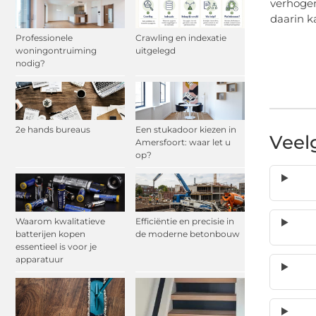
verhogen
daarin k
Professionele
Crawling en indexatie
woningontruiming
uitgelegd
nodig?
2e hands bureaus
Een stukadoor kiezen in
Veel
Amersfoort: waar let u
op?
Waarom kwalitatieve
Efficiëntie en precisie in
batterijen kopen
de moderne betonbouw
essentieel is voor je
apparatuur