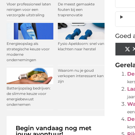
Vloer professioneel laten
De meest gemaakte
reinigen voor een
fouten bij een
verzorgde uitstraling
traprenovatie
Goed a
Energieopslag als
Fysio Apeldoorn: snel van
strategische keuze voor
klachten naar herstel
moderne
ondernemingen
Gerel
Waarom nu je goud
De
verkopen interessant kan
zijn
ker
Batterijopslag bedrijven:
La
de slimme keuze voor
jaar
energiebewust
Wa
ondernemen
een
De
Begin vandaag nog met
kom
jouw avontuur!
Rij