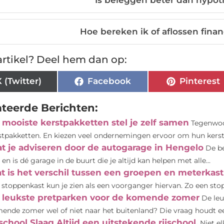
Hoe bereken ik of aflossen finan
rtikel? Deel hem dan op:
X (Twitter)
Facebook
Pinterest
ateerde Berichten:
 mooiste kerstpakketten stel je zelf samen
Tegenwoor
stpakketten. En kiezen veel ondernemingen ervoor om hun kerst
at je adviseren door de autogarage in Hengelo
De be
 en is dé garage in de buurt die je altijd kan helpen met alle...
t is het verschil tussen een groepen en meterkast
 stoppenkast kun je zien als een voorganger hiervan. Zo een sto
 leukste pretparken voor de komende zomer
De le
ende zomer wel of niet naar het buitenland? Die vraag houdt een
school Slaag Altijd een uitstekende rijschool.
Niet el