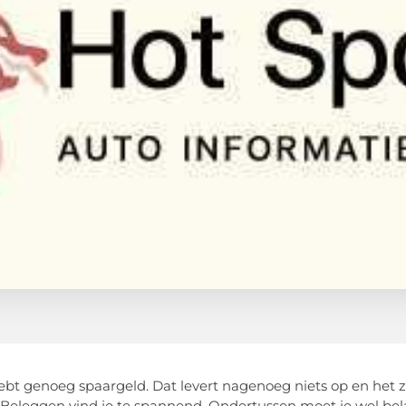
 hebt genoeg spaargeld. Dat levert nagenoeg niets op en het z
 Beleggen vind je te spannend. Ondertussen moet je wel belas