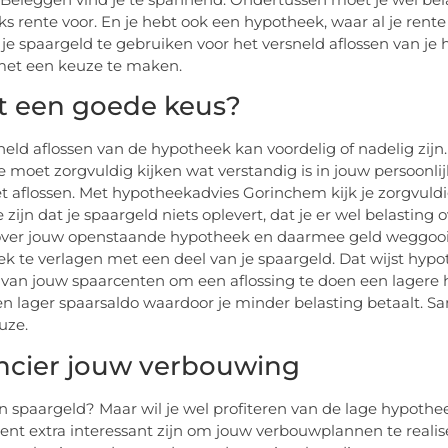
ks rente voor. En je hebt ook een hypotheek, waar al je rent
 je spaargeld te gebruiken voor het versneld aflossen van j
met een keuze te maken.
et een goede keus?
neld aflossen van de hypotheek kan voordelig of nadelig zij
e moet zorgvuldig kijken wat verstandig is in jouw persoonlijk
iet aflossen. Met hypotheekadvies Gorinchem kijk je zorgvuldig
e zijn dat je spaargeld niets oplevert, dat je er wel belastin
over jouw openstaande hypotheek en daarmee geld weggooit
k te verlagen met een deel van je spaargeld. Dat wijst hyp
 van jouw spaarcenten om een aflossing te doen een lagere
en lager spaarsaldo waardoor je minder belasting betaalt.
uze.
ncier jouw verbouwing
 spaargeld? Maar wil je wel profiteren van de lage hypoth
nt extra interessant zijn om jouw verbouwplannen te reali