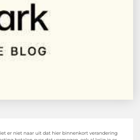
iet er niet naar uit dat hier binnenkort verandering
ting betalen over dat vermogen, ook al krijg je er