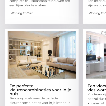
complete thuisbioscoop te bouwen om
kan interie
een fijne plek te maken
zijn wat u n
Woning En Tuin
Woning En 
De perfecte
Een vloe
kleurencombinaties voor in je
vies wor
huis
Kinderen zi
Ben je op zoek naar de perfecte
het zal dus
kleurencombinaties voor in je interieur
knoeien of 