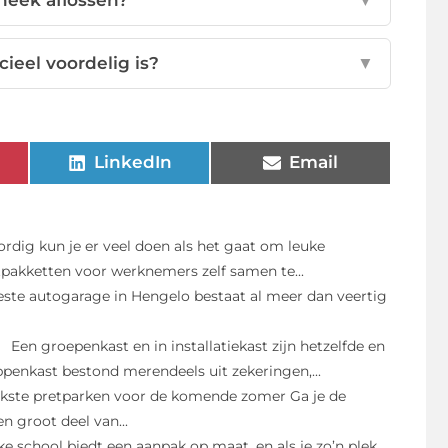
cieel voordelig is?
▼
LinkedIn
Email
dig kun je er veel doen als het gaat om leuke
pakketten voor werknemers zelf samen te...
ste autogarage in Hengelo bestaat al meer dan veertig
Een groepenkast en in installatiekast zijn hetzelfde en
ppenkast bestond merendeels uit zekeringen,...
ukste pretparken voor de komende zomer Ga je de
 groot deel van...
ke school biedt een aanpak op maat, en als je zo’n plek