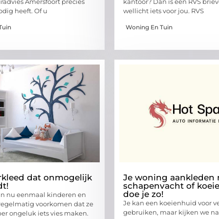
uradvies Amersfoort precies
kantoor? Dan is een RVS brie
odig heeft. Of u
wellicht iets voor jou. RVS
Tuin
Woning En Tuin
rkleed dat onmogelijk
Je woning aankleden 
dt!
schapenvacht of koei
doe je zo!
jn nu eenmaal kinderen en
Je kan een koeienhuid voor v
 regelmatig voorkomen dat ze
gebruiken, maar kijken we na
per ongeluk iets vies maken.