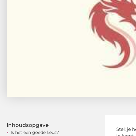
Inhoudsopgave
Stel: je
Is het een goede keus?
in komt.