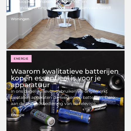
verkoopklaar maken, speelt wand- en
plafondafwerking een grotere rol dan vaak wordt
Woningen
ENERGIE
Waarom kwalitatieve batterijen
kopen essentieel is voor je
apparatuur
In ons dagelijks leven gebruiken we ongemerkt
tientallen apparaten die werken op batterijen. Denk
aan de afstandsbediening van de televisie,
Energie