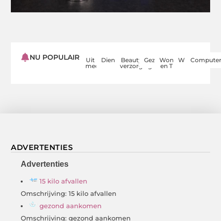
NU POPULAIR
Uit de
Dienstverlening
Beauty en
Gezondheid
Woning
Winkelen
Computer
media
verzorging
en Tuin
ADVERTENTIES
Advertenties
15 kilo afvallen
Omschrijving: 15 kilo afvallen
gezond aankomen
Omschrijving: gezond aankomen