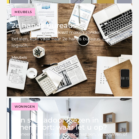
MEUBELS
2e hands bureaus
Wie een fijne werkplek wil maken zonder te veel te
betalen, kijkt vaak naar 2e hands bureaus. Dat is
logisch,
Meubels
WONINGEN
Een stukadoor kiezen in
Amersfoort: waar let u op?
Wanneer u uw woning wilt opknappen, verbouwen of