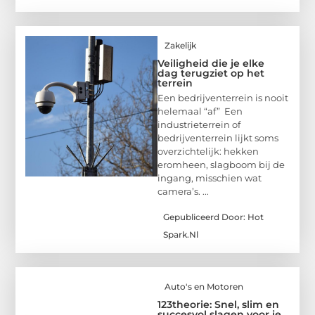
Zakelijk
Veiligheid die je elke
dag terugziet op het
terrein
Een bedrijventerrein is nooit
helemaal “af” Een
industrieterrein of
bedrijventerrein lijkt soms
overzichtelijk: hekken
eromheen, slagboom bij de
ingang, misschien wat
camera’s. ...
Gepubliceerd Door: Hot
Spark.nl
Auto's en Motoren
123theorie: Snel, slim en
succesvol slagen voor je