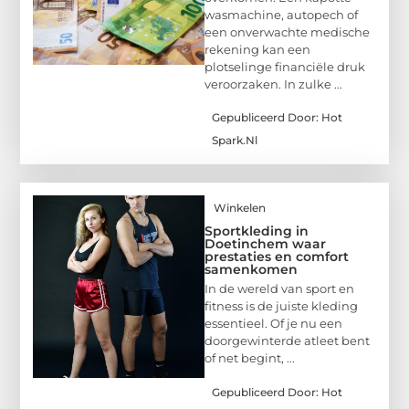
wasmachine, autopech of
een onverwachte medische
rekening kan een
plotselinge financiële druk
veroorzaken. In zulke ...
Gepubliceerd Door: Hot
Spark.nl
Winkelen
Sportkleding in
Doetinchem waar
prestaties en comfort
samenkomen
In de wereld van sport en
fitness is de juiste kleding
essentieel. Of je nu een
doorgewinterde atleet bent
of net begint, ...
Gepubliceerd Door: Hot