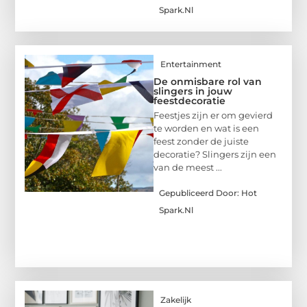
Spark.nl
Entertainment
De onmisbare rol van
slingers in jouw
feestdecoratie
Feestjes zijn er om gevierd
te worden en wat is een
feest zonder de juiste
decoratie? Slingers zijn een
van de meest ...
Gepubliceerd Door: Hot
Spark.nl
Zakelijk