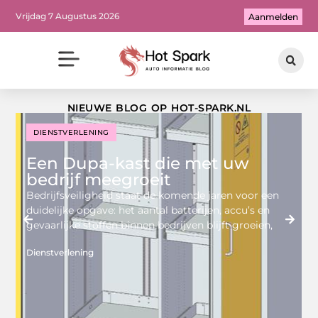
Vrijdag 7 Augustus 2026
Aanmelden
NIEUWE BLOG OP HOT-SPARK.NL
DIENSTVERLENING
Een Dupa-kast die met uw
bedrijf meegroeit
Bedrijfsveiligheid staat de komende jaren voor een
duidelijke opgave: het aantal batterijen, accu’s en
gevaarlijke stoffen binnen bedrijven blijft groeien,
Dienstverlening