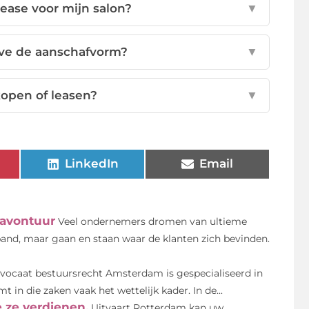
lease voor mijn salon?
▼
lve de aanschafvorm?
▼
kopen of leasen?
▼
LinkedIn
Email
 avontuur
Veel ondernemers dromen van ultieme
lpand, maar gaan en staan waar de klanten zich bevinden.
vocaat bestuursrecht Amsterdam is gespecialiseerd in
n die zaken vaak het wettelijk kader. In de...
e ze verdienen.
Uitvaart Rotterdam kan uw