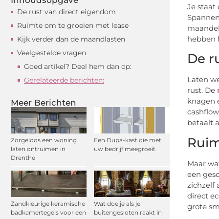
Je staat
De rust van direct eigendom
Spannend!
Ruimte om te groeien met lease
maandeli
hebben h
Kijk verder dan de maandlasten
Veelgestelde vragen
De r
Goed artikel? Deel hem dan op:
Laten we
Gerelateerde berichten:
rust. De
knagen e
Meer Berichten
cashflow
betaalt 
Ruim
Zorgeloos een woning
Een Dupa-kast die met
laten ontruimen in
uw bedrijf meegroeit
Drenthe
Maar wat
een gesc
zichzelf
direct e
Zandkleurige keramische
Wat doe je als je
grote sm
badkamertegels voor een
buitengesloten raakt in