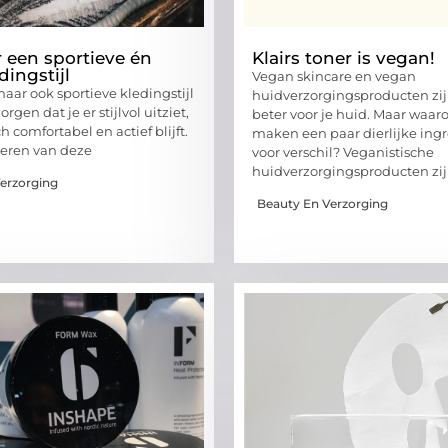
r een sportieve én
Klairs toner is vegan!
dingstijl
Vegan skincare en vegan
aar ook sportieve kledingstijl
huidverzorgingsproducten zijn
rgen dat je er stijlvol uitziet,
beter voor je huid. Maar waa
ch comfortabel en actief blijft.
maken een paar dierlijke ing
eren van deze
voor verschil? Veganistische
huidverzorgingsproducten zi
erzorging
Beauty En Verzorging