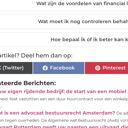
Wat zijn de voordelen van financial 
Wat moet ik nog controleren beha
Hoe bepaal ik of ik beter kan 
rtikel? Deel hem dan op:
X (Twitter)
Facebook
Pinterest
ateerde Berichten:
uw eigen rijdende bedrijf: de start van een mobiel
jheid. Niet vastzitten aan een duur huurcontract voor een winke
..
t is een advocaat bestuursrecht Amsterdam?
De ad
en tegen overheden. De Algemene wet bestuursrecht (Awb) vormt i
tvaart Rotterdam geeft uw naasten een uitvaart di