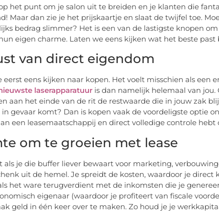
 op het punt om je salon uit te breiden en je klanten die fan
 Maar dan zie je het prijskaartje en slaat de twijfel toe. Moe
jks bedrag slimmer? Het is een van de lastigste knopen om
un eigen charme. Laten we eens kijken wat het beste past
ust van direct eigendom
 eerst eens kijken naar kopen. Het voelt misschien als een e
nieuwste laserapparatuur
is dan namelijk helemaal van jou.
n aan het einde van de rit de restwaarde die in jouw zak blij
 in gevaar komt? Dan is kopen vaak de voordeligste optie o
aan een leasemaatschappij en direct volledige controle hebt o
te om te groeien met lease
 als je die buffer liever bewaart voor marketing, verbouwin
henk uit de hemel. Je spreidt de kosten, waardoor je dire
 als het ware terugverdient met de inkomsten die je genereert.
conomisch eigenaar (waardoor je profiteert van fiscale voordel
ak geld in één keer over te maken. Zo houd je je werkkapitaal 