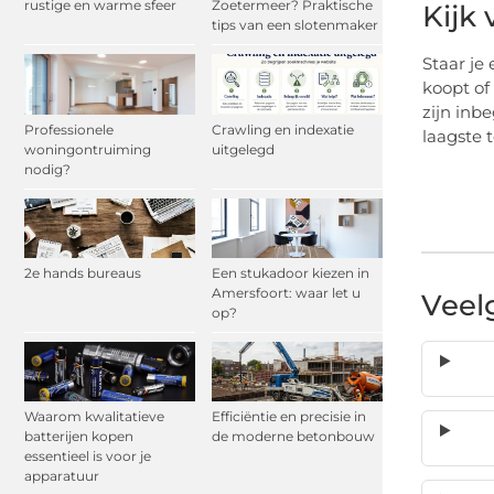
rustige en warme sfeer
Zoetermeer? Praktische
Kijk
tips van een slotenmaker
Staar je
koopt of 
zijn inbe
Professionele
Crawling en indexatie
laagste t
woningontruiming
uitgelegd
nodig?
2e hands bureaus
Een stukadoor kiezen in
Amersfoort: waar let u
Veel
op?
Waarom kwalitatieve
Efficiëntie en precisie in
batterijen kopen
de moderne betonbouw
essentieel is voor je
apparatuur