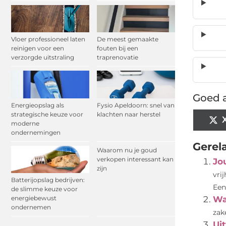
Vloer professioneel laten
De meest gemaakte
reinigen voor een
fouten bij een
verzorgde uitstraling
traprenovatie
Goed a
Energieopslag als
Fysio Apeldoorn: snel van
strategische keuze voor
klachten naar herstel
moderne
ondernemingen
Gerel
Waarom nu je goud
verkopen interessant kan
Jo
zijn
vri
Batterijopslag bedrijven:
Een.
de slimme keuze voor
energiebewust
Wa
ondernemen
zak
Ui