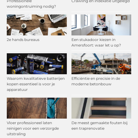
Professionele
Crawling en indexatie uitgelegd
woningontruiming nodig?
2e hands bureaus
Een stukadoor kiezen in
Amersfoort: waar let u op?
Waarom kwalitatieve batterijen
Efficiëntie en precisie in de
kopen essentieel is voor je
moderne betonbouw
apparatuur
Vloer professioneel laten
De meest gemaakte fouten bij
reinigen voor een verzorgde
een traprenovatie
uitstraling