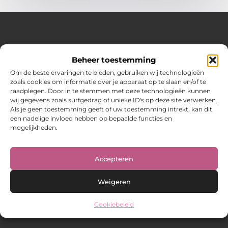
Over Hot spark
Beheer toestemming
Jouw bron voor inspiratie en praktische tips voor het
dagelijks leven.
Om de beste ervaringen te bieden, gebruiken wij technologieën
Verken een gevarieerde selectie blogs en artikelen boordevol
zoals cookies om informatie over je apparaat op te slaan en/of te
handige adviezen en verrassende inzichten om elke dag
raadplegen. Door in te stemmen met deze technologieën kunnen
optimaal te benutten.
wij gegevens zoals surfgedrag of unieke ID's op deze site verwerken.
Als je geen toestemming geeft of uw toestemming intrekt, kan dit
Bericht categorie
een nadelige invloed hebben op bepaalde functies en
mogelijkheden.
Main Links
Accepteren
Weigeren
Cookiebeleid
@2025 www.hot-spark.nl. All Right Reserved.