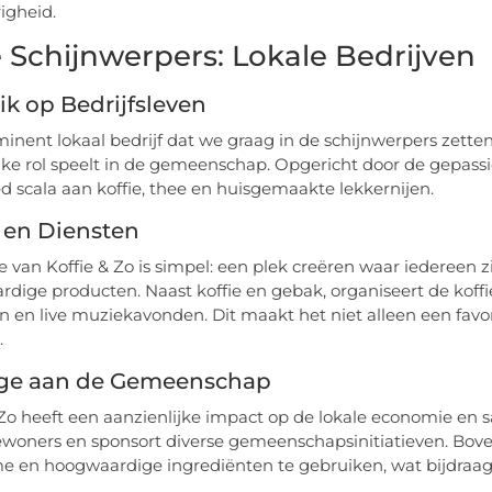
igheid.
e Schijnwerpers: Lokale Bedrijven
ik op Bedrijfsleven
nent lokaal bedrijf dat we graag in de schijnwerpers zetten, i
jke rol speelt in de gemeenschap. Opgericht door de gepassi
d scala aan koffie, thee en huisgemaakte lekkernijen.
 en Diensten
e van Koffie & Zo is simpel: een plek creëren waar iedereen
dige producten. Naast koffie en gebak, organiseert de koff
n en live muziekavonden. Dit maakt het niet alleen een favor
.
age aan de Gemeenschap
 Zo heeft een aanzienlijke impact op de lokale economie en
ewoners en sponsort diverse gemeenschapsinitiatieven. Bov
 en hoogwaardige ingrediënten te gebruiken, wat bijdraagt