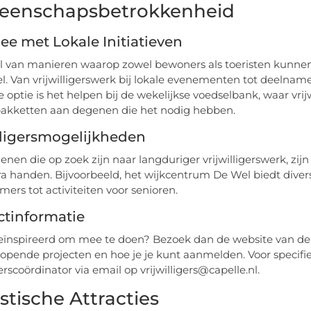
enschapsbetrokkenheid
e met Lokale Initiatieven
tal van manieren waarop zowel bewoners als toeristen kunn
el. Van vrijwilligerswerk bij lokale evenementen tot deelname 
e optie is het helpen bij de wekelijkse voedselbank, waar vri
akketten aan degenen die het nodig hebben.
lligersmogelijkheden
nen die op zoek zijn naar langduriger vrijwilligerswerk, zijn 
ra handen. Bijvoorbeeld, het wijkcentrum De Wel biedt diver
ers tot activiteiten voor senioren.
ctinformatie
eïnspireerd om mee te doen? Bezoek dan de website van de 
 lopende projecten en hoe je je kunt aanmelden. Voor speci
gerscoördinator via email op vrijwilligers@capelle.nl.
stische Attracties