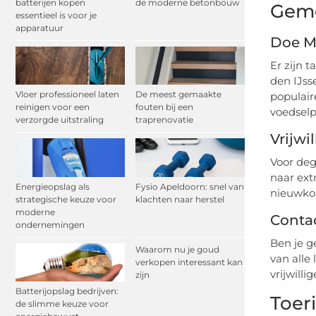
batterijen kopen
de moderne betonbouw
Geme
essentieel is voor je
apparatuur
Doe Me
Er zijn 
den IJss
Vloer professioneel laten
De meest gemaakte
populair
reinigen voor een
fouten bij een
voedselp
verzorgde uitstraling
traprenovatie
Vrijwi
Voor dege
naar ext
Energieopslag als
Fysio Apeldoorn: snel van
nieuwkom
strategische keuze voor
klachten naar herstel
moderne
Conta
ondernemingen
Ben je g
Waarom nu je goud
van alle
verkopen interessant kan
vrijwilli
zijn
Batterijopslag bedrijven:
Toeri
de slimme keuze voor