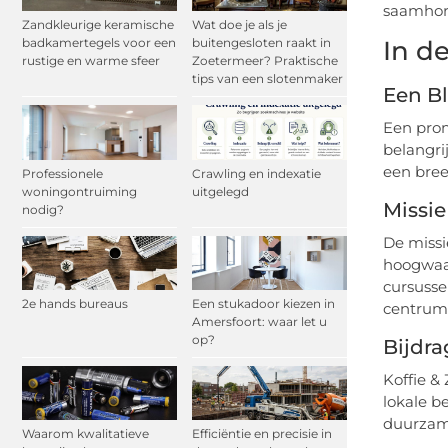
saamhor
Zandkleurige keramische
Wat doe je als je
In d
badkamertegels voor een
buitengesloten raakt in
rustige en warme sfeer
Zoetermeer? Praktische
tips van een slotenmaker
Een Bl
Een promi
belangri
een bree
Professionele
Crawling en indexatie
woningontruiming
uitgelegd
Missie
nodig?
De missi
hoogwaar
cursusse
2e hands bureaus
Een stukadoor kiezen in
centrum
Amersfoort: waar let u
op?
Bijdr
Koffie &
lokale b
duurzame
Waarom kwalitatieve
Efficiëntie en precisie in