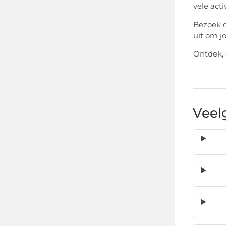
vele act
Bezoek o
uit om j
Ontdek, 
Veel