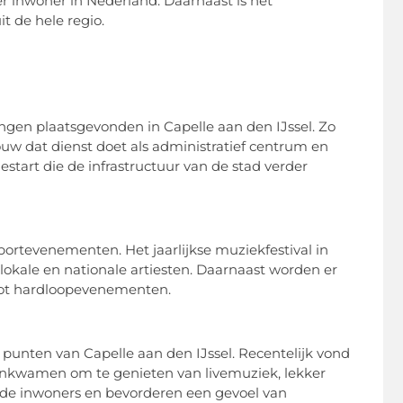
r inwoner in Nederland. Daarnaast is het
t de hele regio.
en plaatsgevonden in Capelle aan den IJssel. Zo
 dat dienst doet als administratief centrum en
start die de infrastructuur van de stad verder
portevenementen. Het jaarlijkse muziekfestival in
okale en nationale artiesten. Daarnaast worden er
 tot hardloopevenementen.
punten van Capelle aan den IJssel. Recentelijk vond
enkwamen om te genieten van livemuziek, lekker
 de inwoners en bevorderen een gevoel van