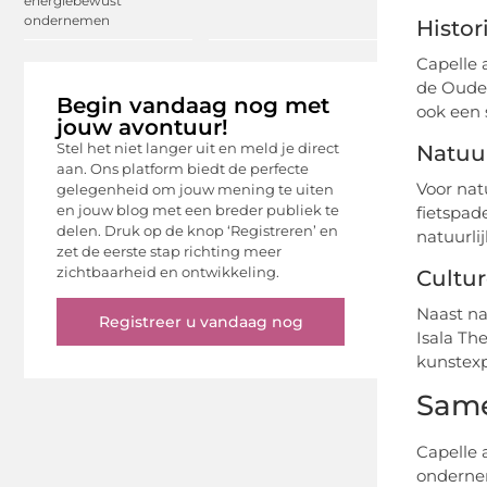
energiebewust
ondernemen
Histo
Capelle 
de Oude 
Begin vandaag nog met
ook een 
jouw avontuur!
Stel het niet langer uit en meld je direct
Natuu
aan. Ons platform biedt de perfecte
Voor nat
gelegenheid om jouw mening te uiten
en jouw blog met een breder publiek te
fietspad
delen. Druk op de knop ‘Registreren’ en
natuurli
zet de eerste stap richting meer
zichtbaarheid en ontwikkeling.
Cultu
Naast na
Registreer u vandaag nog
Isala Th
kunstexp
Same
Capelle 
ondernem