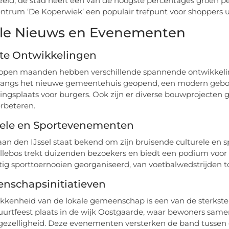
eeld, de stad heeft een van de hoogste percentages groen pe
ntrum ‘De Koperwiek’ een populair trefpunt voor shoppers ui
le Nieuws en Evenementen
te Ontwikkelingen
open maanden hebben verschillende spannende ontwikkeling
angs het nieuwe gemeentehuis geopend, een modern gebouw
ngsplaats voor burgers. Ook zijn er diverse bouwprojecten ge
erbeteren.
rele en Sportevenementen
aan den IJssel staat bekend om zijn bruisende culturele en s
llebos trekt duizenden bezoekers en biedt een podium voor l
ig sporttoernooien georganiseerd, van voetbalwedstrijden
nschapsinitiatieven
kkenheid van de lokale gemeenschap is een van de sterkste 
uurtfeest plaats in de wijk Oostgaarde, waar bewoners sam
gezelligheid. Deze evenementen versterken de band tussen