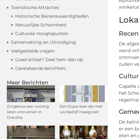
Bijvoorb
winkelce
Toeristische Attracties
Historische Bezienswaardigheden
Loka
Natuurlijke Schoonheid
Recen
Culturele Hoogtepunten
Samenvatting en Uitnodiging
De afgel
werd onl
Veelgestelde vragen
ontmoeti
Goed artikel? Deel hem dan op:
zullen v
Gerelateerde berichten:
Cultu
Meer Berichten
Capelle 
het Scho
regelmat
Zorgeloos een woning
Een Dupa-kast die met
Gemee
laten ontruimen in
uw bedrijf meegroeit
Drenthe
De betro
er een b
eten en 