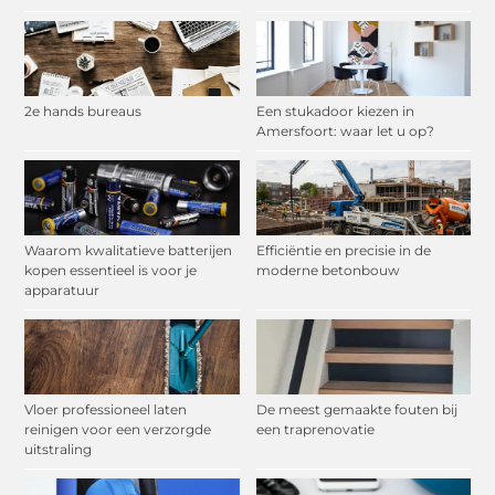
2e hands bureaus
Een stukadoor kiezen in
Amersfoort: waar let u op?
Waarom kwalitatieve batterijen
Efficiëntie en precisie in de
kopen essentieel is voor je
moderne betonbouw
apparatuur
Vloer professioneel laten
De meest gemaakte fouten bij
reinigen voor een verzorgde
een traprenovatie
uitstraling