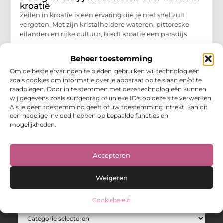
kroatië
Zeilen in kroatië is een ervaring die je niet snel zult
vergeten. Met zijn kristalheldere wateren, pittoreske
eilanden en rijke cultuur, biedt kroatië een paradijs
Aanbiedingen
Beheer toestemming
Om de beste ervaringen te bieden, gebruiken wij technologieën
zoals cookies om informatie over je apparaat op te slaan en/of te
raadplegen. Door in te stemmen met deze technologieën kunnen
wij gegevens zoals surfgedrag of unieke ID's op deze site verwerken.
Als je geen toestemming geeft of uw toestemming intrekt, kan dit
een nadelige invloed hebben op bepaalde functies en
mogelijkheden.
Over Hot spark
Jouw bron voor inspiratie en praktische tips voor het
dagelijks leven.
Accepteren
Verken een gevarieerde selectie blogs en artikelen boordevol
handige adviezen en verrassende inzichten om elke dag
optimaal te benutten.
Weigeren
Bericht categorie
Cookiebeleid