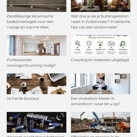
Zandkleurige keramische
Wat doe je als je buitengesloten
badkamertegels voor een
raakt in Zoetermeer? Praktische
rustige en warme sfeer
tips van een slotenmaker
Professionele
Crawling en indexatie uitgelegd
woningontruiming nodig?
2e hands bureaus
Een stukadoor kiezen in
Amersfoort: waar let u op?
Waarom kwalitatieve batterijen
Efficiëntie en precisie in de