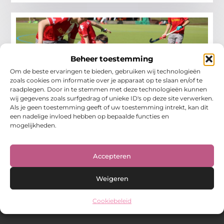
Beheer toestemming
Om de beste ervaringen te bieden, gebruiken wij technologieën
zoals cookies om informatie over je apparaat op te slaan en/of te
raadplegen. Door in te stemmen met deze technologieën kunnen
wij gegevens zoals surfgedrag of unieke ID's op deze site verwerken.
5 dingen die je moet weten voordat je
Als je geen toestemming geeft of uw toestemming intrekt, kan dit
begint met hockey
een nadelige invloed hebben op bepaalde functies en
mogelijkheden.
Hockey is een dynamische en spannende sport die
wereldwijd door miljoenen mensen wordt beoefend. Of
je nu een beginner bent of overweegt om je aan
Accepteren
Aanbiedingen
Weigeren
Cookiebeleid