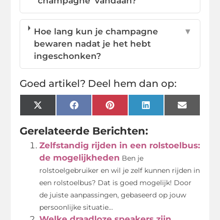
'champagne' vandaan?
Hoe lang kun je champagne
▼
bewaren nadat je het hebt
ingeschonken?
Goed artikel? Deel hem dan op:
X
Facebook
Pinterest
LinkedIn
Email
(Twitter)
Gerelateerde Berichten:
Zelfstandig rijden in een rolstoelbus:
de mogelijkheden
Ben je
rolstoelgebruiker en wil je zelf kunnen rijden in
een rolstoelbus? Dat is goed mogelijk! Door
de juiste aanpassingen, gebaseerd op jouw
persoonlijke situatie...
Welke draadloze speakers zijn