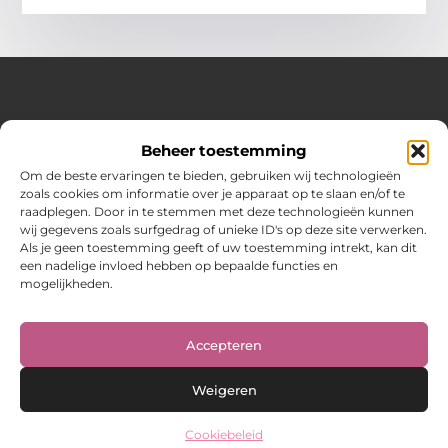
Over Hot spark
Beheer toestemming
Jouw bron voor inspiratie en praktische tips voor het
dagelijks leven.
Om de beste ervaringen te bieden, gebruiken wij technologieën
Verken een gevarieerde selectie blogs en artikelen boordevol
zoals cookies om informatie over je apparaat op te slaan en/of te
handige adviezen en verrassende inzichten om elke dag
raadplegen. Door in te stemmen met deze technologieën kunnen
optimaal te benutten.
wij gegevens zoals surfgedrag of unieke ID's op deze site verwerken.
Als je geen toestemming geeft of uw toestemming intrekt, kan dit
Bericht categorie
een nadelige invloed hebben op bepaalde functies en
mogelijkheden.
Main Links
Accepteren
Weigeren
Cookiebeleid
@2025 www.hot-spark.nl. All Right Reserved.