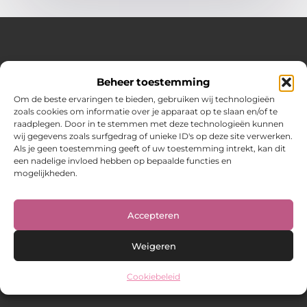
Over Hot spark
Beheer toestemming
Jouw bron voor inspiratie en praktische tips voor het
dagelijks leven.
Om de beste ervaringen te bieden, gebruiken wij technologieën
Verken een gevarieerde selectie blogs en artikelen boordevol
zoals cookies om informatie over je apparaat op te slaan en/of te
handige adviezen en verrassende inzichten om elke dag
raadplegen. Door in te stemmen met deze technologieën kunnen
optimaal te benutten.
wij gegevens zoals surfgedrag of unieke ID's op deze site verwerken.
Als je geen toestemming geeft of uw toestemming intrekt, kan dit
Bericht categorie
een nadelige invloed hebben op bepaalde functies en
mogelijkheden.
Main Links
Accepteren
Weigeren
Cookiebeleid
@2025 www.hot-spark.nl. All Right Reserved.