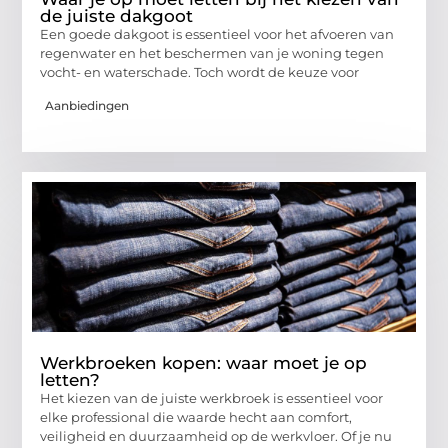
de juiste dakgoot
Een goede dakgoot is essentieel voor het afvoeren van
regenwater en het beschermen van je woning tegen
vocht- en waterschade. Toch wordt de keuze voor
Aanbiedingen
Werkbroeken kopen: waar moet je op
letten?
Het kiezen van de juiste werkbroek is essentieel voor
elke professional die waarde hecht aan comfort,
veiligheid en duurzaamheid op de werkvloer. Of je nu