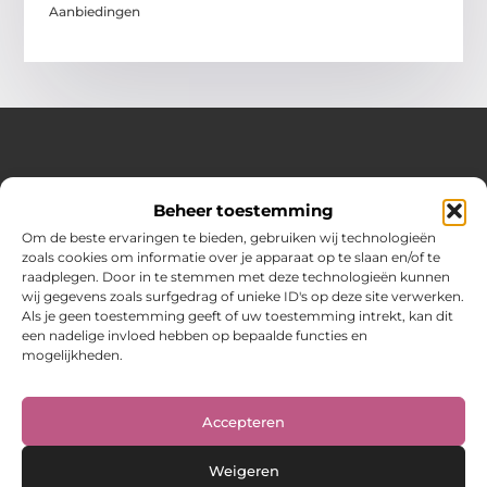
Aanbiedingen
Over Hot spark
Beheer toestemming
Jouw bron voor inspiratie en praktische tips voor het
dagelijks leven.
Om de beste ervaringen te bieden, gebruiken wij technologieën
Verken een gevarieerde selectie blogs en artikelen boordevol
zoals cookies om informatie over je apparaat op te slaan en/of te
handige adviezen en verrassende inzichten om elke dag
raadplegen. Door in te stemmen met deze technologieën kunnen
optimaal te benutten.
wij gegevens zoals surfgedrag of unieke ID's op deze site verwerken.
Als je geen toestemming geeft of uw toestemming intrekt, kan dit
Bericht categorie
een nadelige invloed hebben op bepaalde functies en
mogelijkheden.
Main Links
Accepteren
Weigeren