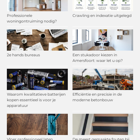
Professionele
Crawling en indexatie uitgelegd
woningontruiming nodig?
2e hands bureaus
Een stukadoor kiezen in
Amersfoort: waar let u op?
Waarom kwalitatieve batterijen
Efficiëntie en precisie in de
kopen essentieel is voor je
moderne betonbouw
apparatuur
Vloer professioneel laten
De meest gemaakte fouten bij