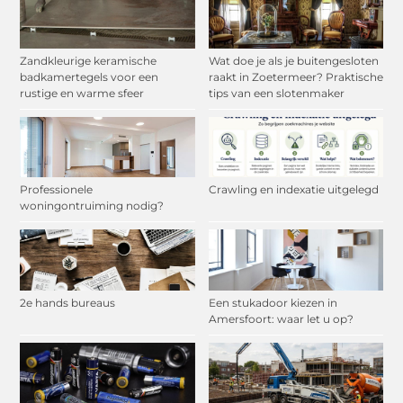
Zandkleurige keramische
Wat doe je als je buitengesloten
badkamertegels voor een
raakt in Zoetermeer? Praktische
rustige en warme sfeer
tips van een slotenmaker
Professionele
Crawling en indexatie uitgelegd
woningontruiming nodig?
2e hands bureaus
Een stukadoor kiezen in
Amersfoort: waar let u op?