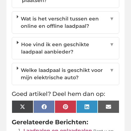
plaatsen?
Wat is het verschil tussen een
▼
online en offline laadpaal?
Hoe vind ik een geschikte
▼
laadpaal aanbieder?
Welke laadpaal is geschikt voor
▼
mijn elektrische auto?
Goed artikel? Deel hem dan op:
X
Facebook
Pinterest
LinkedIn
Email
(Twitter)
Gerelateerde Berichten:
Laadpalen en oplaadpalen
Bent u op