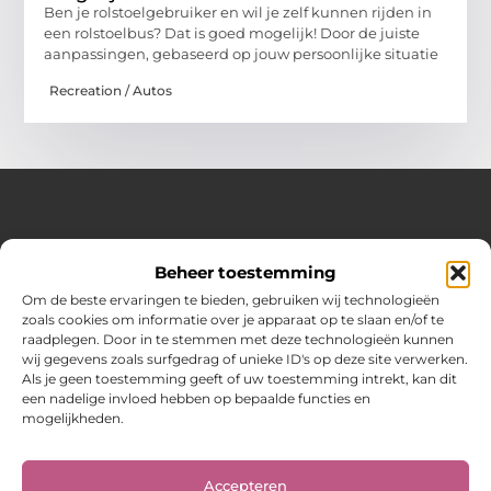
Ben je rolstoelgebruiker en wil je zelf kunnen rijden in
een rolstoelbus? Dat is goed mogelijk! Door de juiste
aanpassingen, gebaseerd op jouw persoonlijke situatie
Recreation / Autos
Over Hot spark
Beheer toestemming
Jouw bron voor inspiratie en praktische tips voor het
dagelijks leven.
Om de beste ervaringen te bieden, gebruiken wij technologieën
Verken een gevarieerde selectie blogs en artikelen boordevol
zoals cookies om informatie over je apparaat op te slaan en/of te
handige adviezen en verrassende inzichten om elke dag
raadplegen. Door in te stemmen met deze technologieën kunnen
optimaal te benutten.
wij gegevens zoals surfgedrag of unieke ID's op deze site verwerken.
Als je geen toestemming geeft of uw toestemming intrekt, kan dit
Bericht categorie
een nadelige invloed hebben op bepaalde functies en
mogelijkheden.
Main Links
Accepteren