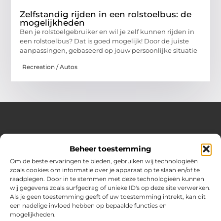
Zelfstandig rijden in een rolstoelbus: de
mogelijkheden
Ben je rolstoelgebruiker en wil je zelf kunnen rijden in
een rolstoelbus? Dat is goed mogelijk! Door de juiste
aanpassingen, gebaseerd op jouw persoonlijke situatie
Recreation / Autos
Over Hot spark
Beheer toestemming
Jouw bron voor inspiratie en praktische tips voor het
dagelijks leven.
Om de beste ervaringen te bieden, gebruiken wij technologieën
Verken een gevarieerde selectie blogs en artikelen boordevol
zoals cookies om informatie over je apparaat op te slaan en/of te
handige adviezen en verrassende inzichten om elke dag
raadplegen. Door in te stemmen met deze technologieën kunnen
optimaal te benutten.
wij gegevens zoals surfgedrag of unieke ID's op deze site verwerken.
Als je geen toestemming geeft of uw toestemming intrekt, kan dit
Bericht categorie
een nadelige invloed hebben op bepaalde functies en
mogelijkheden.