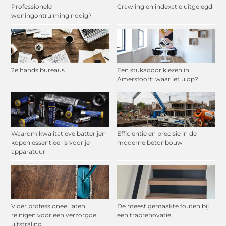
Professionele
Crawling en indexatie uitgelegd
woningontruiming nodig?
2e hands bureaus
Een stukadoor kiezen in
Amersfoort: waar let u op?
Waarom kwalitatieve batterijen
Efficiëntie en precisie in de
kopen essentieel is voor je
moderne betonbouw
apparatuur
Vloer professioneel laten
De meest gemaakte fouten bij
reinigen voor een verzorgde
een traprenovatie
uitstraling