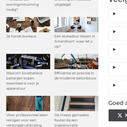
woningontruiming
uitgelegd
nodig?
2e hands bureaus
Een stukadoor kiezen in
Amersfoort: waar let u
op?
Waarom kwalitatieve
Efficiëntie en precisie in
batterijen kopen
de moderne betonbouw
essentieel is voor je
apparatuur
Goed a
Vloer professioneel laten
De meest gemaakte
reinigen voor een
fouten bij een
verzorgde uitstraling
traprenovatie