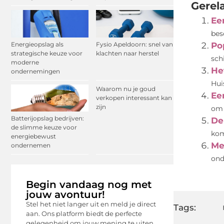
Gerel
Ee
bes
Energieopslag als
Fysio Apeldoorn: snel van
Po
strategische keuze voor
klachten naar herstel
sch
moderne
He
ondernemingen
Hui
Waarom nu je goud
Ee
verkopen interessant kan
zijn
om 
Batterijopslag bedrijven:
De
de slimme keuze voor
kom
energiebewust
Me
ondernemen
ond
Begin vandaag nog met
jouw avontuur!
Stel het niet langer uit en meld je direct
Tags:
aan. Ons platform biedt de perfecte
gelegenheid om jouw mening te uiten