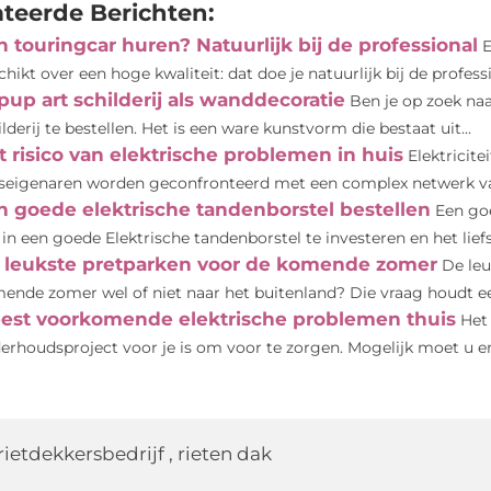
ateerde Berichten:
n touringcar huren? Natuurlijk bij de professional
E
chikt over een hoge kwaliteit: dat doe je natuurlijk bij de professi
pup art schilderij als wanddecoratie
Ben je op zoek na
ilderij te bestellen. Het is een ware kunstvorm die bestaat uit...
t risico van elektrische problemen in huis
Elektricite
seigenaren worden geconfronteerd met een complex netwerk van 
n goede elektrische tandenborstel bestellen
Een goe
in een goede Elektrische tandenborstel te investeren en het liefst
 leukste pretparken voor de komende zomer
De le
ende zomer wel of niet naar het buitenland? Die vraag houdt een
est voorkomende elektrische problemen thuis
Het 
erhoudsproject voor je is om voor te zorgen. Mogelijk moet u e
rietdekkersbedrijf
,
rieten dak