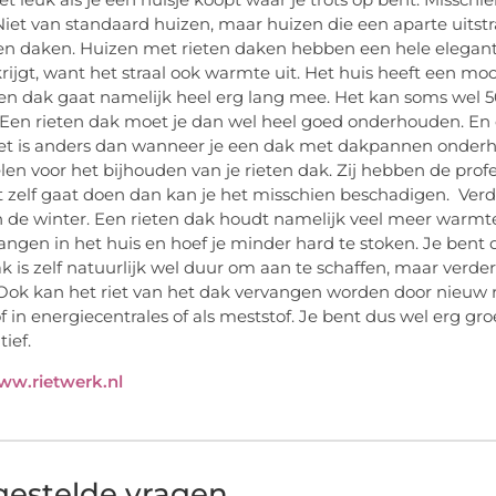
Niet van standaard huizen, maar huizen die een aparte uits
en daken. Huizen met rieten daken hebben een hele elegante u
rijgt, want het straal ook warmte uit. Het huis heeft een moo
en dak gaat namelijk heel erg lang mee. Het kan soms wel 
Een rieten dak moet je dan wel heel goed onderhouden. En 
et is anders dan wanneer je een dak met dakpannen onderh
len voor het bijhouden van je rieten dak. Zij hebben de pro
et zelf gaat doen dan kan je het misschien beschadigen. Verd
n de winter. Een rieten dak houdt namelijk veel meer warmt
angen in het huis en hoef je minder hard te stoken. Je bent 
ak is zelf natuurlijk wel duur om aan te schaffen, maar verde
Ook kan het riet van het dak vervangen worden door nieuw ri
f in energiecentrales of als meststof. Je bent dus wel erg gro
tief.
ww.rietwerk.nl
gestelde vragen