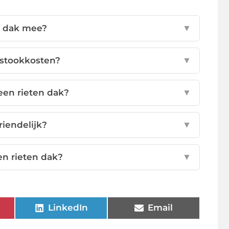
n dak mee?
▼
 stookkosten?
▼
een rieten dak?
▼
riendelijk?
▼
en rieten dak?
▼
LinkedIn
Email