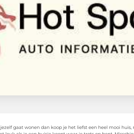
p jezelf gaat wonen dan koop je het liefst een heel mooi huis
het leuk als je een huisje koopt waar je trots op bent. Missc