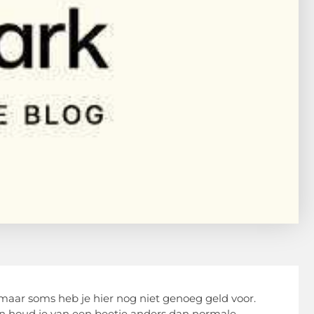
, maar soms heb je hier nog niet genoeg geld voor.
hien houd je van een beetje anders dan normale