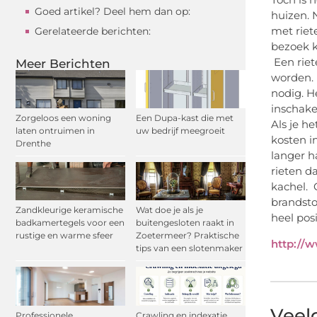
Goed artikel? Deel hem dan op:
huizen. 
met riet
Gerelateerde berichten:
bezoek k
Een riet
Meer Berichten
worden. 
nodig. H
inschake
Zorgeloos een woning
Een Dupa-kast die met
Als je h
laten ontruimen in
uw bedrijf meegroeit
kosten i
Drenthe
langer h
rieten d
kachel. 
brandsto
Zandkleurige keramische
Wat doe je als je
heel posi
badkamertegels voor een
buitengesloten raakt in
rustige en warme sfeer
Zoetermeer? Praktische
http://w
tips van een slotenmaker
Veel
Professionele
Crawling en indexatie