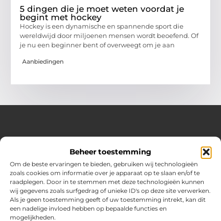
5 dingen die je moet weten voordat je
begint met hockey
Hockey is een dynamische en spannende sport die
wereldwijd door miljoenen mensen wordt beoefend. Of
je nu een beginner bent of overweegt om je aan
Aanbiedingen
Over Hot spark
Beheer toestemming
Jouw bron voor inspiratie en praktische tips voor het
dagelijks leven.
Om de beste ervaringen te bieden, gebruiken wij technologieën
Verken een gevarieerde selectie blogs en artikelen boordevol
zoals cookies om informatie over je apparaat op te slaan en/of te
handige adviezen en verrassende inzichten om elke dag
raadplegen. Door in te stemmen met deze technologieën kunnen
optimaal te benutten.
wij gegevens zoals surfgedrag of unieke ID's op deze site verwerken.
Als je geen toestemming geeft of uw toestemming intrekt, kan dit
Bericht categorie
een nadelige invloed hebben op bepaalde functies en
mogelijkheden.