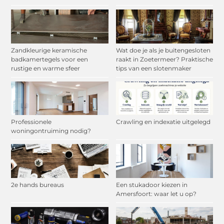
Zandkleurige keramische
Wat doe je als je buitengesloten
badkamertegels voor een
raakt in Zoetermeer? Praktische
rustige en warme sfeer
tips van een slotenmaker
Professionele
Crawling en indexatie uitgelegd
woningontruiming nodig?
2e hands bureaus
Een stukadoor kiezen in
Amersfoort: waar let u op?