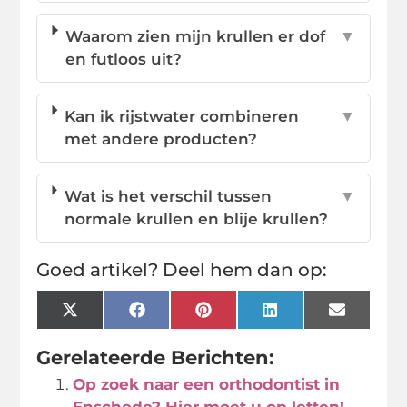
Waarom zien mijn krullen er dof
▼
en futloos uit?
Kan ik rijstwater combineren
▼
met andere producten?
Wat is het verschil tussen
▼
normale krullen en blije krullen?
Goed artikel? Deel hem dan op:
X
Facebook
Pinterest
LinkedIn
Email
(Twitter)
Gerelateerde Berichten:
Op zoek naar een orthodontist in
Enschede? Hier moet u op letten!