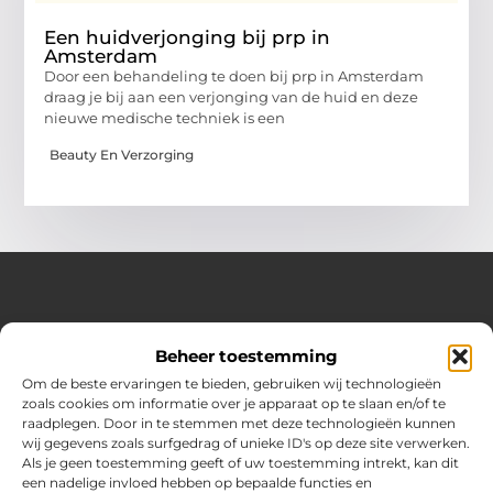
Een huidverjonging bij prp in
Amsterdam
Door een behandeling te doen bij prp in Amsterdam
draag je bij aan een verjonging van de huid en deze
nieuwe medische techniek is een
Beauty En Verzorging
Over Hot spark
Beheer toestemming
Jouw bron voor inspiratie en praktische tips voor het
dagelijks leven.
Om de beste ervaringen te bieden, gebruiken wij technologieën
Verken een gevarieerde selectie blogs en artikelen boordevol
zoals cookies om informatie over je apparaat op te slaan en/of te
handige adviezen en verrassende inzichten om elke dag
raadplegen. Door in te stemmen met deze technologieën kunnen
optimaal te benutten.
wij gegevens zoals surfgedrag of unieke ID's op deze site verwerken.
Als je geen toestemming geeft of uw toestemming intrekt, kan dit
Bericht categorie
een nadelige invloed hebben op bepaalde functies en