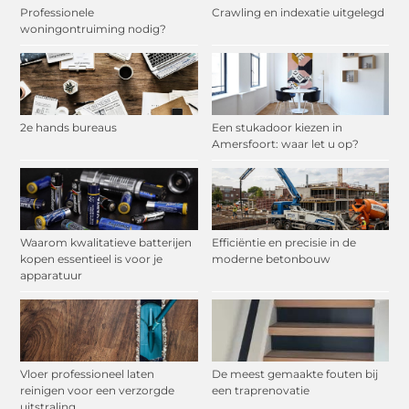
Professionele
Crawling en indexatie uitgelegd
woningontruiming nodig?
2e hands bureaus
Een stukadoor kiezen in
Amersfoort: waar let u op?
Waarom kwalitatieve batterijen
Efficiëntie en precisie in de
kopen essentieel is voor je
moderne betonbouw
apparatuur
Vloer professioneel laten
De meest gemaakte fouten bij
reinigen voor een verzorgde
een traprenovatie
uitstraling