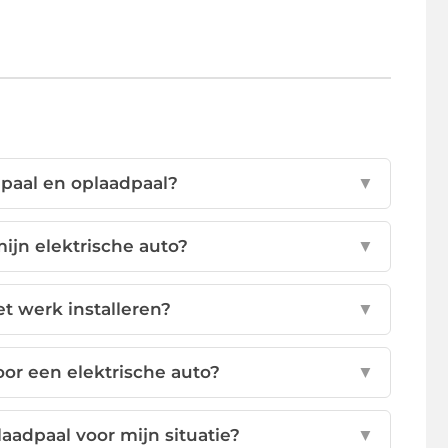
dpaal en oplaadpaal?
▼
mijn elektrische auto?
▼
et werk installeren?
▼
or een elektrische auto?
▼
laadpaal voor mijn situatie?
▼