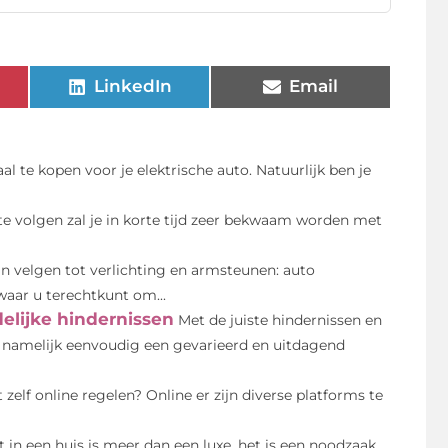
LinkedIn
Email
l te kopen voor je elektrische auto. Natuurlijk ben je
 te volgen zal je in korte tijd zeer bekwaam worden met
n velgen tot verlichting en armsteunen: auto
waar u terechtkunt om...
elijke hindernissen
Met de juiste hindernissen en
u namelijk eenvoudig een gevarieerd en uitdagend
 zelf online regelen? Online er zijn diverse platforms te
it in een huis is meer dan een luxe, het is een noodzaak.