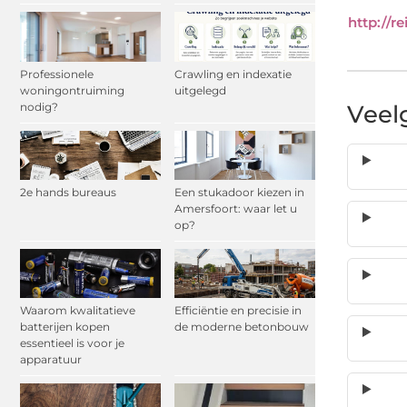
http://r
Professionele
Crawling en indexatie
woningontruiming
uitgelegd
nodig?
Veel
2e hands bureaus
Een stukadoor kiezen in
Amersfoort: waar let u
op?
Waarom kwalitatieve
Efficiëntie en precisie in
batterijen kopen
de moderne betonbouw
essentieel is voor je
apparatuur