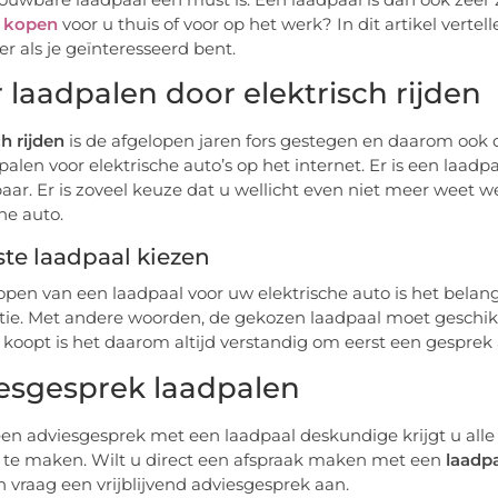
l kopen
voor u thuis of voor op het werk? In dit artikel vert
er als je geïnteresseerd bent.
 laadpalen door elektrisch rijden
ch rijden
is de afgelopen jaren fors gestegen en daarom ook d
palen voor elektrische auto’s op het internet. Er is een laadp
aar. Er is zoveel keuze dat u wellicht even niet meer weet w
he auto.
ste laadpaal kiezen
kopen van een laadpaal voor uw elektrische auto is het belang
atie. Met andere woorden, de gekozen laadpaal moet geschikt
 koopt is het daarom altijd verstandig om eerst een gespre
esgesprek laadpalen
een adviesgesprek met een laadpaal deskundige krijgt u all
 te maken. Wilt u direct een afspraak maken met een
laadpa
 vraag een vrijblijvend adviesgesprek aan.