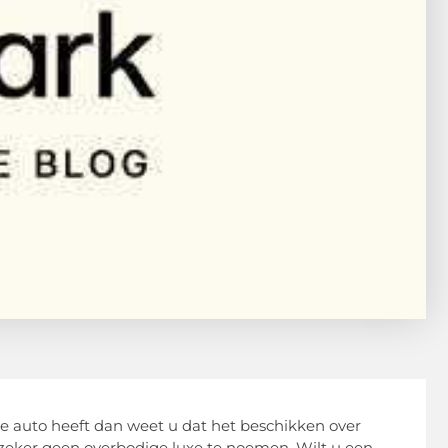
che auto heeft dan weet u dat het beschikken over
 zeker geen overbodige luxe te noemen. Wilt u een