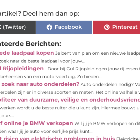
rtikel? Deel hem dan op:
X (Twitter)
Facebook
Pinterest
ateerde Berichten:
ede laadpaal kopen
Je bent van plan om een nieuwe laadpaa
zoek naar de beste laadpaal voor jouw...
l Rijopleidingen
Door bij Gul Rijopleidingen jouw rijlessen
 beheersen van een motorvoertuig. Zo bieden...
 zoek naar auto onderdelen?
Auto onderdelen nodig? Va
erdelen zijn er in diverse soorten en maten. Het online walhalla 
ofiteer van duurzame, veilige en onderhoudsvriend
werken wordt u de beste ruiter die u kunt zijn. Hiermee bouwt 
ours...
lf online je BMW verkopen
Wil jij je BMW verkopen en dit
en waar jij je auto voor eerlijke prijs kunt...
t risico van elektrische problemen in huis
Elektricite