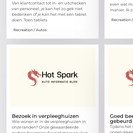
Van klantcontact tot in- en uitchecken
even wat ma
van personeel, je kan het zo gek niet
manier. Ik z
bedenken of je kan het met een tablet
Recreation 
doen. Toen tablets
Recreation / Autos
Bezoek in verpleeghuizen
Goed beel
gebeurd
Wie wonen er in de verpleeghuizen in
Tijdens het 
onze landen? Onze gewaardeerde
ongelukken. 
oudere bewoners die niet meer zo vlug