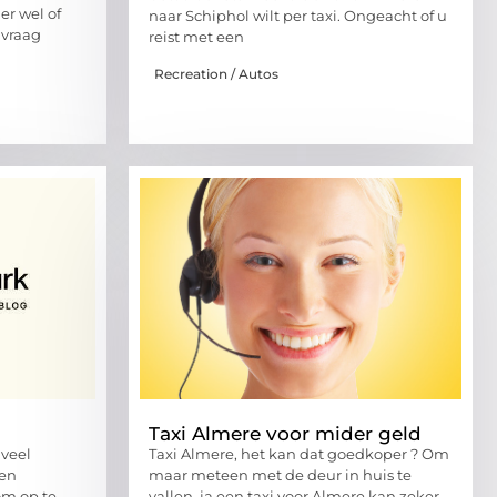
r wel of
naar Schiphol wilt per taxi. Ongeacht of u
 vraag
reist met een
Recreation / Autos
Taxi Almere voor mider geld
veel
Taxi Almere, het kan dat goedkoper ? Om
 en
maar meteen met de deur in huis te
om op te
vallen, ja een taxi voor Almere kan zeker