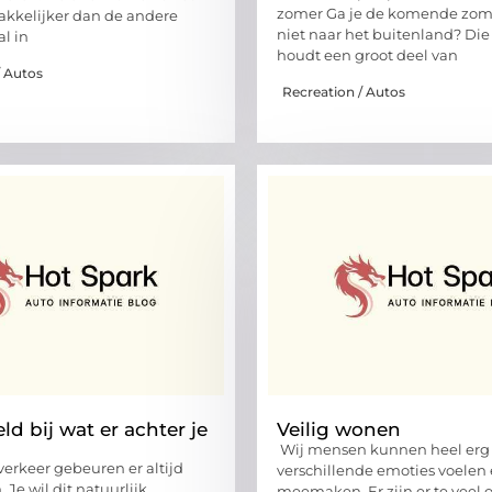
zomer Ga je de komende zome
kkelijker dan de andere
niet naar het buitenland? Die
al in
houdt een groot deel van
/ Autos
Recreation / Autos
d bij wat er achter je
Veilig wonen
Wij mensen kunnen heel erg 
verkeer gebeuren er altijd
verschillende emoties voelen
Je wil dit natuurlijk
meemaken. Er zijn er te veel 