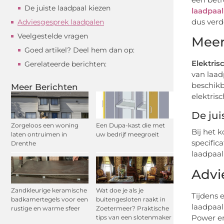
De juiste laadpaal kiezen
laadpaa
dus verd
Adviesgesprek laadpalen
Veelgestelde vragen
Meer
Goed artikel? Deel hem dan op:
Elektris
Gerelateerde berichten:
van laad
beschikb
Meer Berichten
elektrisc
De jui
Zorgeloos een woning
Een Dupa-kast die met
Bij het 
laten ontruimen in
uw bedrijf meegroeit
specific
Drenthe
laadpaal
Advi
Zandkleurige keramische
Wat doe je als je
Tijdens 
badkamertegels voor een
buitengesloten raakt in
laadpaal
rustige en warme sfeer
Zoetermeer? Praktische
Power en
tips van een slotenmaker