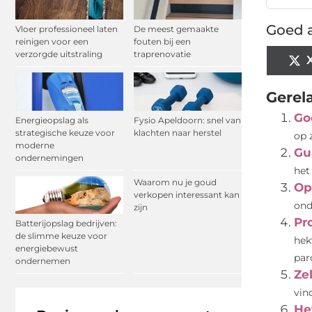
Goed a
Vloer professioneel laten
De meest gemaakte
reinigen voor een
fouten bij een
verzorgde uitstraling
traprenovatie
Gerel
Go
Energieopslag als
Fysio Apeldoorn: snel van
strategische keuze voor
klachten naar herstel
op 
moderne
Gu
ondernemingen
het
Waarom nu je goud
Op
verkopen interessant kan
ond
zijn
Pr
Batterijopslag bedrijven:
de slimme keuze voor
hek
energiebewust
parc
ondernemen
Ze
vind
He