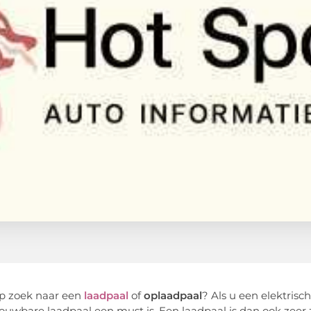
p zoek naar een
laadpaal
of
oplaadpaal
? Als u een elektris
ouwbare laadpaal een must is. Een laadpaal is dan ook zeer