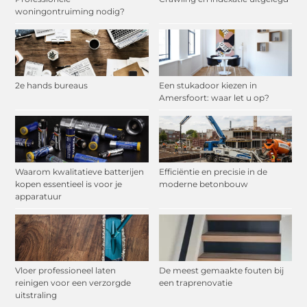
woningontruiming nodig?
2e hands bureaus
Een stukadoor kiezen in
Amersfoort: waar let u op?
Waarom kwalitatieve batterijen
Efficiëntie en precisie in de
kopen essentieel is voor je
moderne betonbouw
apparatuur
Vloer professioneel laten
De meest gemaakte fouten bij
reinigen voor een verzorgde
een traprenovatie
uitstraling