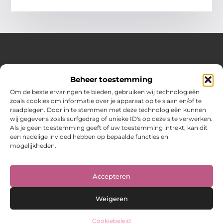
Over Hot spark
Beheer toestemming
Jouw bron voor inspiratie en praktische tips voor het
dagelijks leven.
Om de beste ervaringen te bieden, gebruiken wij technologieën
Verken een gevarieerde selectie blogs en artikelen boordevol
zoals cookies om informatie over je apparaat op te slaan en/of te
handige adviezen en verrassende inzichten om elke dag
raadplegen. Door in te stemmen met deze technologieën kunnen
optimaal te benutten.
wij gegevens zoals surfgedrag of unieke ID's op deze site verwerken.
Als je geen toestemming geeft of uw toestemming intrekt, kan dit
Bericht categorie
een nadelige invloed hebben op bepaalde functies en
mogelijkheden.
Main Links
Accepteren
Weigeren
Cookiebeleid