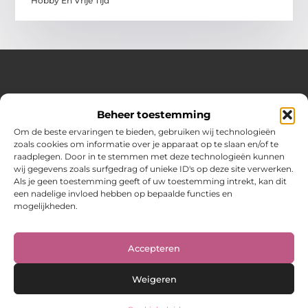
Hobby En Vrije Tijd
Over Hot spark
Beheer toestemming
Jouw bron voor inspiratie en praktische tips voor het
dagelijks leven.
Om de beste ervaringen te bieden, gebruiken wij technologieën
Verken een gevarieerde selectie blogs en artikelen boordevol
zoals cookies om informatie over je apparaat op te slaan en/of te
handige adviezen en verrassende inzichten om elke dag
raadplegen. Door in te stemmen met deze technologieën kunnen
optimaal te benutten.
wij gegevens zoals surfgedrag of unieke ID's op deze site verwerken.
Als je geen toestemming geeft of uw toestemming intrekt, kan dit
Bericht categorie
een nadelige invloed hebben op bepaalde functies en
mogelijkheden.
Main Links
Accepteren
Weigeren