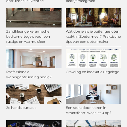
ontruimen in Drenthe
bedrijf meegroeit
Zandkleurige keramische
Wat doe je als je buitengesloten
badkamertegels voor een
raakt in Zoetermeer? Praktische
rustige en warme sfeer
tips van een slotenmaker
Professionele
Crawling en indexatie uitgelegd
woningontruiming nodig?
2e hands bureaus
Een stukadoor kiezen in
Amersfoort: waar let u op?