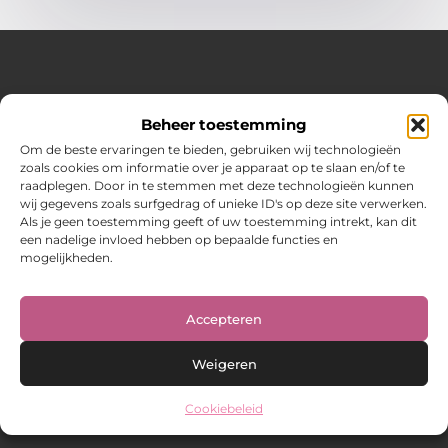
Over Hot spark
Beheer toestemming
Jouw bron voor inspiratie en praktische tips voor het
dagelijks leven.
Om de beste ervaringen te bieden, gebruiken wij technologieën
Verken een gevarieerde selectie blogs en artikelen boordevol
zoals cookies om informatie over je apparaat op te slaan en/of te
handige adviezen en verrassende inzichten om elke dag
raadplegen. Door in te stemmen met deze technologieën kunnen
optimaal te benutten.
wij gegevens zoals surfgedrag of unieke ID's op deze site verwerken.
Als je geen toestemming geeft of uw toestemming intrekt, kan dit
Bericht categorie
een nadelige invloed hebben op bepaalde functies en
mogelijkheden.
Main Links
Accepteren
Weigeren
Cookiebeleid
@2025 www.hot-spark.nl. All Right Reserved.