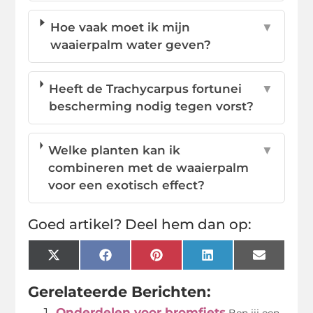
Hoe vaak moet ik mijn
▼
waaierpalm water geven?
Heeft de Trachycarpus fortunei
▼
bescherming nodig tegen vorst?
Welke planten kan ik
▼
combineren met de waaierpalm
voor een exotisch effect?
Goed artikel? Deel hem dan op:
X
Facebook
Pinterest
LinkedIn
Email
(Twitter)
Gerelateerde Berichten:
Onderdelen voor bromfiets
Ben jij een