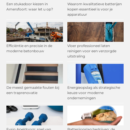
Een stukadoor kiezen in
Waarom kwalitatieve batterijen
Amersfoort: waar let u op?
kopen essentieel is voor je
apparatuur
Efficiëntie en precisie in de
Vloer professioneel laten
moderne betonbouw
reinigen voor een verzorgde
uitstraling
De meest gemaakte fouten bij
Energieopslag als strategische
een traprenovatie
keuze voor moderne
ondernemingen
Fysio Apeldoorn: snel van
Batterijopslag bedrijven: de