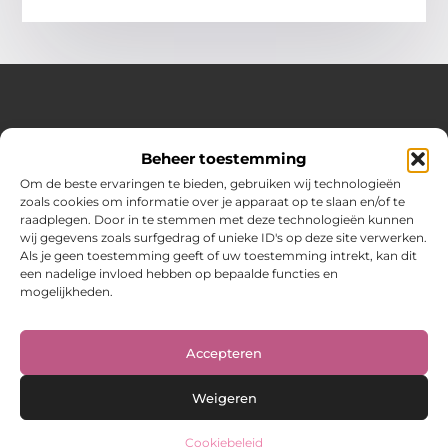
Over Hot spark
Beheer toestemming
Jouw bron voor inspiratie en praktische tips voor het
dagelijks leven.
Om de beste ervaringen te bieden, gebruiken wij technologieën
Verken een gevarieerde selectie blogs en artikelen boordevol
zoals cookies om informatie over je apparaat op te slaan en/of te
handige adviezen en verrassende inzichten om elke dag
raadplegen. Door in te stemmen met deze technologieën kunnen
optimaal te benutten.
wij gegevens zoals surfgedrag of unieke ID's op deze site verwerken.
Als je geen toestemming geeft of uw toestemming intrekt, kan dit
Bericht categorie
een nadelige invloed hebben op bepaalde functies en
mogelijkheden.
Main Links
Accepteren
Weigeren
Cookiebeleid