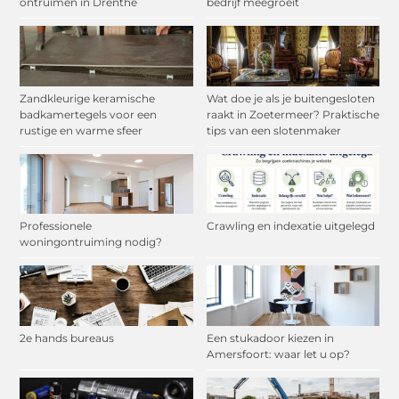
ontruimen in Drenthe
bedrijf meegroeit
Zandkleurige keramische
Wat doe je als je buitengesloten
badkamertegels voor een
raakt in Zoetermeer? Praktische
rustige en warme sfeer
tips van een slotenmaker
Professionele
Crawling en indexatie uitgelegd
woningontruiming nodig?
2e hands bureaus
Een stukadoor kiezen in
Amersfoort: waar let u op?