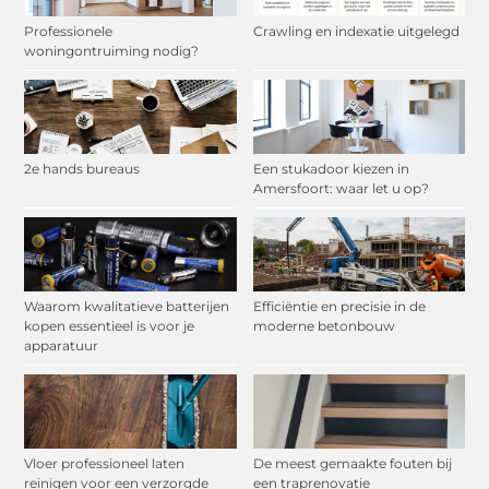
Professionele
Crawling en indexatie uitgelegd
woningontruiming nodig?
2e hands bureaus
Een stukadoor kiezen in
Amersfoort: waar let u op?
Waarom kwalitatieve batterijen
Efficiëntie en precisie in de
kopen essentieel is voor je
moderne betonbouw
apparatuur
Vloer professioneel laten
De meest gemaakte fouten bij
reinigen voor een verzorgde
een traprenovatie