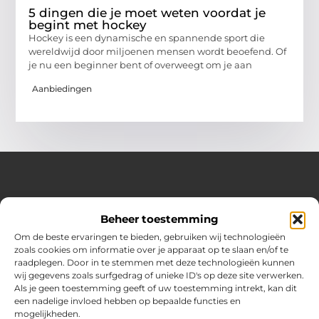
5 dingen die je moet weten voordat je
begint met hockey
Hockey is een dynamische en spannende sport die
wereldwijd door miljoenen mensen wordt beoefend. Of
je nu een beginner bent of overweegt om je aan
Aanbiedingen
Over Hot spark
Beheer toestemming
Jouw bron voor inspiratie en praktische tips voor het
dagelijks leven.
Om de beste ervaringen te bieden, gebruiken wij technologieën
Verken een gevarieerde selectie blogs en artikelen boordevol
zoals cookies om informatie over je apparaat op te slaan en/of te
handige adviezen en verrassende inzichten om elke dag
raadplegen. Door in te stemmen met deze technologieën kunnen
optimaal te benutten.
wij gegevens zoals surfgedrag of unieke ID's op deze site verwerken.
Als je geen toestemming geeft of uw toestemming intrekt, kan dit
Bericht categorie
een nadelige invloed hebben op bepaalde functies en
mogelijkheden.