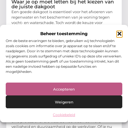
Waar je op moet letten bij het kiezen van
de juiste dakgoot
Een goede dakgoot is essentieel voor het afvoeren van
regenwater en het beschermen van je woning tegen
vocht- en waterschade. Toch wordt de keuze voor
Aanbiedingen
Beheer toestemming
Om de beste ervaringen te bieden, gebruiken wij technologieën
zoals cookies om informatie over je apparaat op te slaan en/of te
raadplegen. Door in te stemmen met deze technologieën kunnen
wij gegevens zoals surfgedrag of unieke ID's op deze site verwerken.
Als je geen toestemming geeft of uw toestemming intrekt, kan dit
een nadelige invloed hebben op bepaalde functies en
mogelijkheden.
Accepteren
Weigeren
Werkbroeken kopen: waar moet je op
letten?
Cookiebeleid
Het kiezen van de juiste werkbroek is essentieel voor
elke professional die waarde hecht aan comfort,
veiligheid en duurzaamheid op de werkvloer. Of je nu