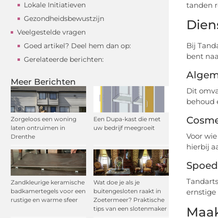
Lokale Initiatieven
tanden r
Gezondheidsbewustzijn
Dien
Veelgestelde vragen
Bij Tand
Goed artikel? Deel hem dan op:
bent naa
Gerelateerde berichten:
Algem
Meer Berichten
Dit omva
behoud e
Cosme
Zorgeloos een woning
Een Dupa-kast die met
laten ontruimen in
uw bedrijf meegroeit
Voor wie
Drenthe
hierbij 
Spoed
Tandarts
Zandkleurige keramische
Wat doe je als je
badkamertegels voor een
buitengesloten raakt in
ernstige 
rustige en warme sfeer
Zoetermeer? Praktische
Maak
tips van een slotenmaker