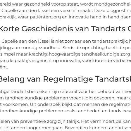
ereld waar gezondheid voorop staat, wordt mondgezondheid 
 Capelle aan den IJssel een verschil maakt. Deze blogpost 
praktijk, waar patiëntenzorg en innovatie hand in hand gaan
Korte Geschiedenis van Tandarts C
 Capelle aan den IJssel is niet zomaar een tandartspraktijk; 
jding aan mondgezondheid. Sinds de oprichting heeft de prak
s simpel maar krachtig: hoogwaardige tandheelkundige zorg 
 van de praktijk is gericht op innovatie, voortdurende verbete
ënt.
Belang van Regelmatige Tandart
ige tandartsbezoeken zijn cruciaal voor het behoud van e
een tandheelkundige problemen vroegtijdig opsporen, maar 
 voorkomen. Uit onderzoek blijkt dat mensen die regelmat
 tandheelkundige problemen zoals tandbederf en tandvlee
elen van preventieve zorg zijn talrijk. Het vermindert de ka
at je tanden langer meegaan. Bovendien kunnen tandartsen 