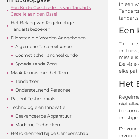
In een w
Een Korte Geschiedenis van Tandarts
Tandarts
Capelle aan den IJssel
tandarts
Het Belang van Regelmatige
Een 
Tandartsbezoeken
Diensten die Worden Aangeboden
Tandarts
Algemene Tandheelkunde
en toewi
Cosmetische Tandheelkunde
missie i
Spoedeisende Zorg
De visie
elke pati
Maak Kennis met het Team
Tandartsen
Het 
Ondersteunend Personeel
Regelmat
Patiënt Testimonials
niet all
Technologie en Innovatie
toekomst
Geavanceerde Apparatuur
ernstige
Moderne Technieken
De voord
Betrokkenheid bij de Gemeenschap
ervoor d