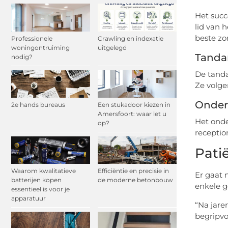
Het succ
lid van 
beste zo
Professionele
Crawling en indexatie
woningontruiming
uitgelegd
Tanda
nodig?
De tanda
Ze volge
Onder
2e hands bureaus
Een stukadoor kiezen in
Amersfoort: waar let u
Het onde
op?
receptio
Pati
Waarom kwalitatieve
Efficiëntie en precisie in
Er gaat 
batterijen kopen
de moderne betonbouw
enkele g
essentieel is voor je
apparatuur
“Na jare
begripvol