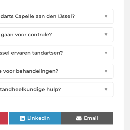
arts Capelle aan den IJssel?
▼
 gaan voor controle?
▼
ssel ervaren tandartsen?
▼
ie voor behandelingen?
▼
e tandheelkundige hulp?
▼
LinkedIn
Email