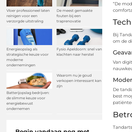
“De mode
comforta
Vloer professioneel laten
De meest gemaakte
reinigen voor een
fouten bij een
Tech
verzorgde uitstraling
traprenovatie
Bij Tand
om de di
Energieopslag als
Fysio Apeldoorn: snel van
Geava
strategische keuze voor
klachten naar herstel
moderne
Van digit
ondernemingen
nauwkeur
Waarom nu je goud
Moder
verkopen interessant kan
zijn
De tanda
Batterijopslag bedrijven:
best mog
de slimme keuze voor
patiënte
energiebewust
ondernemen
Betr
Tandarts
Begin vandaag nog met