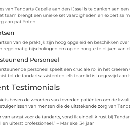
es van Tandarts Capelle aan den IJssel is te danken aan een
het team brengt een unieke set vaardigheden en expertise m
rg aan patiënten.
rtsen
rtsen van de praktijk zijn hoog opgeleid en beschikken over u
n regelmatig bijscholingen om op de hoogte te blijven van 
steunend Personeel
rsteunende personeel speelt een cruciale rol in het creëre
nist tot de tandartsassistenten, elk teamlid is toegewijd aan
ënt Testimonials
niets boven de woorden van tevreden patiënten om de kwalite
etuigenissen van mensen die de uitstekende zorg van Tandar
n van angst voor de tandarts, vond ik eindelijk rust bij Tanda
 en uiterst professioneel.” – Marieke, 34 jaar