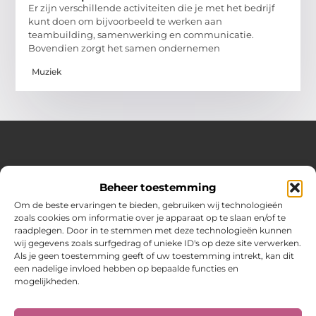
Er zijn verschillende activiteiten die je met het bedrijf
kunt doen om bijvoorbeeld te werken aan
teambuilding, samenwerking en communicatie.
Bovendien zorgt het samen ondernemen
Muziek
Over Hot spark
Beheer toestemming
Jouw bron voor inspiratie en praktische tips voor het
dagelijks leven.
Om de beste ervaringen te bieden, gebruiken wij technologieën
Verken een gevarieerde selectie blogs en artikelen boordevol
zoals cookies om informatie over je apparaat op te slaan en/of te
handige adviezen en verrassende inzichten om elke dag
raadplegen. Door in te stemmen met deze technologieën kunnen
optimaal te benutten.
wij gegevens zoals surfgedrag of unieke ID's op deze site verwerken.
Als je geen toestemming geeft of uw toestemming intrekt, kan dit
Bericht categorie
een nadelige invloed hebben op bepaalde functies en
mogelijkheden.