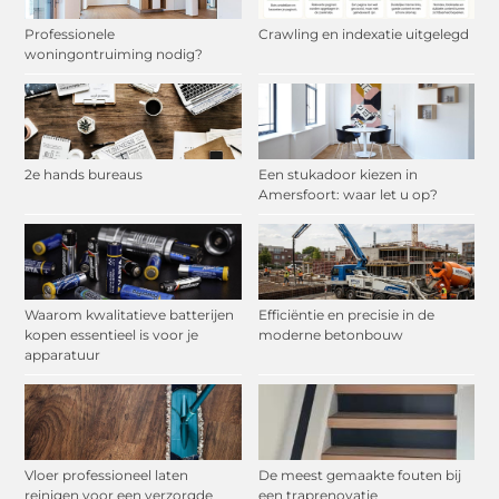
Professionele
Crawling en indexatie uitgelegd
woningontruiming nodig?
2e hands bureaus
Een stukadoor kiezen in
Amersfoort: waar let u op?
Waarom kwalitatieve batterijen
Efficiëntie en precisie in de
kopen essentieel is voor je
moderne betonbouw
apparatuur
Vloer professioneel laten
De meest gemaakte fouten bij
reinigen voor een verzorgde
een traprenovatie