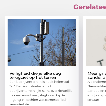
Gerelatee
Veiligheid die je elke dag
Meer gri
terugziet op het terrein
zonder 
Een bedrijventerrein is nooit helemaal
Als ondern
“af” Een industrieterrein of
Nieuwe klan
bedrijventerrein lijkt soms overzichtelijk:
aanbod en o
hekken eromheen, slagboom bij de
eindjes bij
ingang, misschien wat camera’s. Toch
schuurt
verandert de