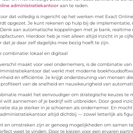
line administratiekantoor
aan te raden.
oor dat volledig is ingericht op het werken met Exact Online
dt opgezet. Je kunt rekenen op hulp bij de implementatie,
 Denk aan automatische koppelingen met je bank,
realtime
pfacturen. Hierdoor heb je niet alleen altijd inzicht in je cij
dat je daar zelf dagelijks mee bezig hoeft te zijn.
e combinatie: lokaal en digitaal
verschil maakt voor veel ondernemers, is de combinatie van p
dministratiekantoor dat werkt met moderne boekhoudsoftwa
nheid én efficiëntie. Je krijgt ondersteuning van mensen di
je profiteert van de snelheid en nauwkeurigheid van automati
binatie maakt het eenvoudiger om strategische keuzes te ma
l wilt aannemen of je bedrijf wilt uitbreiden. Door goed inzic
ratie sta je sterker in je schoenen als ondernemer. En mocht 
 administratiekantoor altijd dichtbij — zowel letterlijk als figuu
ht en omstreken zijn er genoeg mogelijkheden om samen te
erfect weet te vinden. Door te kiezen voor een ervaren partn