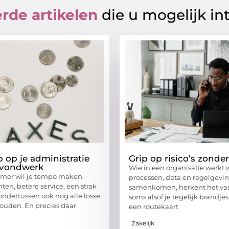
rde artikelen
die u mogelijk in
p op je administratie
Grip op risico’s zonde
avondwerk
Wie in een organisatie werkt 
emer wil je tempo maken.
processen, data en regelgevi
ten, betere service, een strak
samenkomen, herkent het vast
ndertussen ook nog alle losse
soms alsof je tegelijk brandjes
houden. En precies daar
een routekaart
Zakelijk