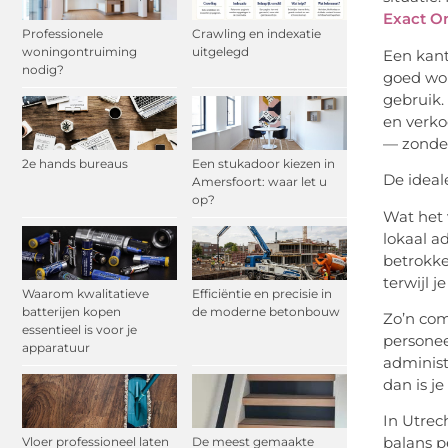
Exact On
Professionele
Crawling en indexatie
woningontruiming
uitgelegd
Een kant
nodig?
goed wor
gebruik.
en verkoo
— zonder 
2e hands bureaus
Een stukadoor kiezen in
De ideal
Amersfoort: waar let u
op?
Wat het 
lokaal a
betrokke
terwijl 
Waarom kwalitatieve
Efficiëntie en precisie in
batterijen kopen
de moderne betonbouw
Zo’n com
essentieel is voor je
personee
apparatuur
administ
dan is je
In Utrec
balans p
Vloer professioneel laten
De meest gemaakte