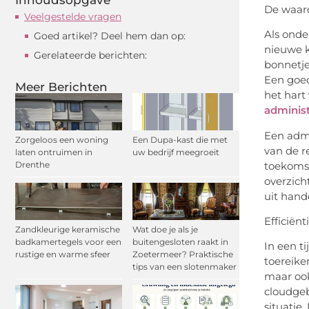
De waard
Veelgestelde vragen
Als onde
Goed artikel? Deel hem dan op:
nieuwe k
Gerelateerde berichten:
bonnetje
Een goed
Meer Berichten
het hart
administ
Een admi
Zorgeloos een woning
Een Dupa-kast die met
van de r
laten ontruimen in
uw bedrijf meegroeit
toekomst
Drenthe
overzich
uit hand
Efficiën
Zandkleurige keramische
Wat doe je als je
badkamertegels voor een
buitengesloten raakt in
In een t
rustige en warme sfeer
Zoetermeer? Praktische
toereike
tips van een slotenmaker
maar ook
cloudge
situatie