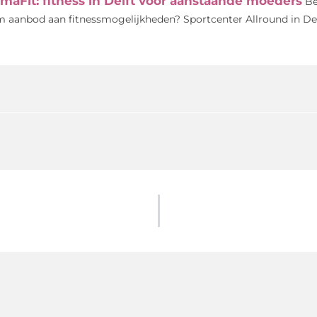
maFit: fitness in Delft voor aanstaande moeders
Be
m aanbod aan fitnessmogelijkheden? Sportcenter Allround in Den