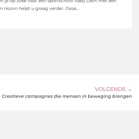
n je op zoek naar een sportschool nabij Delft met een
 Hoorn helpt u graag verder. Deze...
VOLGENDE →
Creatieve campagnes die mensen in beweging brengen