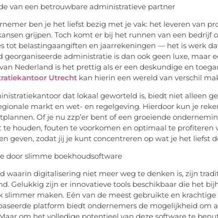
e van een betrouwbare administratieve partner
rnemer ben je het liefst bezig met je vak: het leveren van p
ansen grijpen. Toch komt er bij het runnen van een bedrijf o
s tot belastingaangiften en jaarrekeningen — het is werk dat
 georganiseerde administratie is dan ook geen luxe, maar 
 van Nederland is het prettig als er een deskundige en toegan
ratiekantoor Utrecht
kan hierin een wereld van verschil ma
nistratiekantoor dat lokaal geworteld is, biedt niet allee
egionale markt en wet- en regelgeving. Hierdoor kun je reken
plannen. Of je nu zzp’er bent of een groeiende ondernemin
t te houden, fouten te voorkomen en optimaal te profiteren v
en geven, zodat jij je kunt concentreren op wat je het liefst
tie door slimme boekhoudsoftware
ijd waarin digitalisering niet meer weg te denken is, zijn tr
nd. Gelukkig zijn er innovatieve tools beschikbaar die het bij
 slimmer maken. Eén van de meest gebruikte en krachtige s
baseerde
platform biedt ondernemers de mogelijkheid om alti
. Maar om het volledige potentieel van deze software te ben