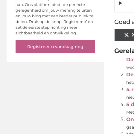
aan. Ons platform biedt de perfecte
gelegenheid om jouw mening te uiten
en jouw blog met een breder publiek te
Goed a
delen. Druk op de knop ‘Registreren’ en
zet de eerste stap richting meer
zichtbaarheid en ontwikkeling.
Registreer u vandaag nog
Gerel
Da
wed
De
heb
4 
nie
5 
Met
On
gaa