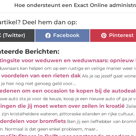
Hoe ondersteunt een Exact Online administr
rtikel? Deel hem dan op:
X (Twitter)
Facebook
Pinterest
ateerde Berichten:
tingsite voor weduwen en weduwnaars: opnieuw l
uwnaars kan helpen om op een rustige en veilige manier weer in
 voordelen van een rieten dak
Als je op jezelf gaat won
 je hier nog niet genoeg geld voor....
redenen om een occasion te kopen bij de autodeale
uwe auto sta je voor de keuze, koop je een nieuwe auto of ga je v
dingen die jij moet weten over zeilen in kroatië
Zeile
 zijn kristalheldere wateren, pittoreske eilanden en rijke cultuur, b
derdelen voor bromfiets
Ben jij een liefhebber van bromm
n. Normaal is dat geen enkel probleem, maar...