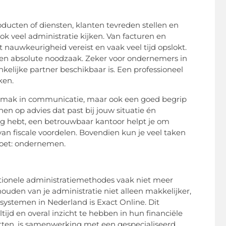
roducten of diensten, klanten
tevreden stellen
en
ok veel administratie kijken. Van facturen en
 nauwkeurigheid vereist en vaak veel tijd opslokt.
een absolute noodzaak. Zeker voor ondernemers in
kelijke partner beschikbaar is. Een professioneel
ken.
n gemak in communicatie, maar ook een goed begrip
en op advies dat past bij jouw situatie én
g hebt, een betrouwbaar kantoor helpt je om
an fiscale voordelen. Bovendien kun je veel taken
 doet: ondernemen.
aditionele administratiemethodes vaak niet meer
houden van je administratie niet alleen makkelijker,
ystemen in Nederland is Exact Online. Dit
jd en overal inzicht te hebben in hun financiële
utten, is samenwerking met een gespecialiseerd