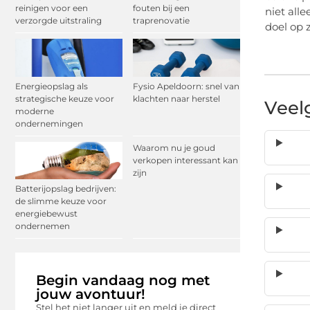
reinigen voor een
fouten bij een
niet all
verzorgde uitstraling
traprenovatie
doel op 
Energieopslag als
Fysio Apeldoorn: snel van
strategische keuze voor
klachten naar herstel
Veel
moderne
ondernemingen
Waarom nu je goud
verkopen interessant kan
zijn
Batterijopslag bedrijven:
de slimme keuze voor
energiebewust
ondernemen
Begin vandaag nog met
jouw avontuur!
Stel het niet langer uit en meld je direct